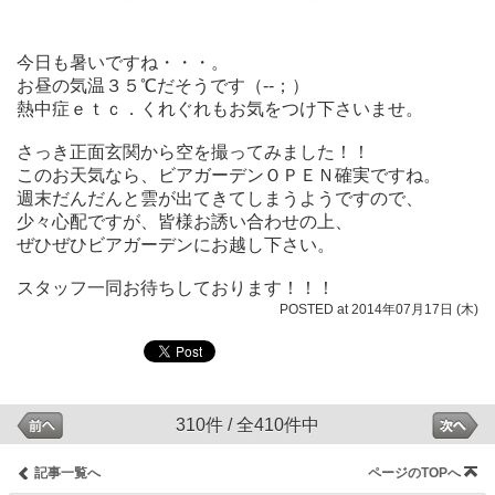
今日も暑いですね・・・。
お昼の気温３５℃だそうです（‐‐；）
熱中症ｅｔｃ．くれぐれもお気をつけ下さいませ。
さっき正面玄関から空を撮ってみました！！
このお天気なら、ビアガーデンＯＰＥＮ確実ですね。
週末だんだんと雲が出てきてしまうようですので、
少々心配ですが、皆様お誘い合わせの上、
ぜひぜひビアガーデンにお越し下さい。
スタッフ一同お待ちしております！！！
POSTED at 2014年07月17日 (木)
310件 / 全410件中
記事一覧へ
ページのTOPへ