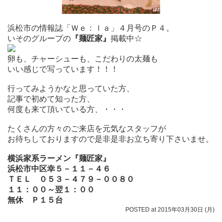
浜松市の情報誌「Ｗｅ：ｌａ」４月号のＰ４。
いそのグループの
『麺匠家』
掲載中☆
卵も、チャーシューも、こだわりの太麺も
いい感じで写っています！！！
行ってみようかなと思っていた方、
記事で初めて知った方、
何度も来て頂いている方、・・・
たくさんの方々のご来店を元気なスタッフが
お待ちしておりますので是非是非お立ち寄り下さいませ。
横浜家系ラーメン『麺匠家』
浜松市中区幸５－１１－４６
ＴＥＬ ０５３－４７９－００８０
１１：００～翌１：００
無休 Ｐ１５台
POSTED at 2015年03月30日 (月)