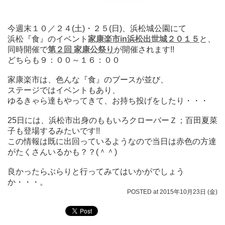
今週末１０／２４(土)・２５(日)、浜松城公園にて
浜松『食』の
イベント
家康楽市in浜松出世城２０１５
と、
同時開催で
第２回 家康公祭り
が開催されます!!
どちらも９：００～１６：００
家康楽市は、色んな『食』のブースが並び、
ステージではイベントもあり、
ゆるきゃら達もやってきて、お持ち投げをしたり・・・
25日には、浜松市出身のももいろクローバーＺ；百田夏菜
子も登場するみたいです!!
この情報は既に出回っているようなので当日は赤色の方達
がたくさんいるかも？？(＾＾)
良かったらぶらりと行ってみてはいかがでしょう
か・・・。
POSTED at 2015年10月23日 (金)