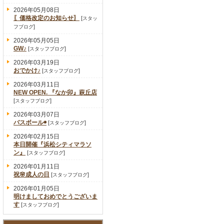
2026年05月08日
〖価格改定のお知らせ〗
[
スタッ
]
フブログ
2026年05月05日
GW♪
[
]
スタッフブログ
2026年03月19日
おでかけ♪
[
]
スタッフブログ
2026年03月11日
NEW OPEN. 『なか卯』萩丘店
[
]
スタッフブログ
2026年03月07日
バスボール◉
[
]
スタッフブログ
2026年02月15日
本日開催『浜松シティマラソ
ン』
[
]
スタッフブログ
2026年01月11日
祝🌸成人の日
[
]
スタッフブログ
2026年01月05日
明けましておめでとうございま
す
[
]
スタッフブログ