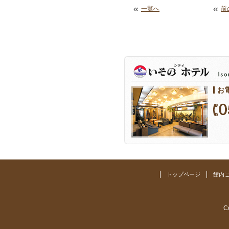
«
«
一覧へ
前
お
トップページ
館内
C