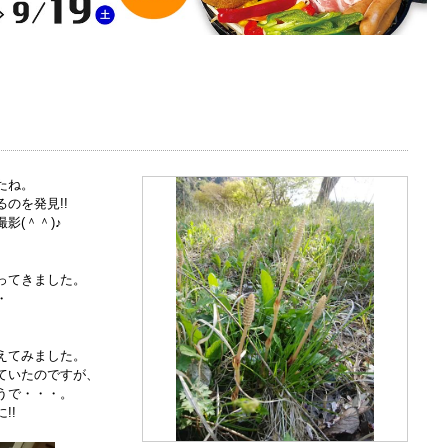
たね。
のを発見!!
影(＾＾)♪
。
ってきました。
・
えてみました。
ていたのですが、
うで・・・。
!!