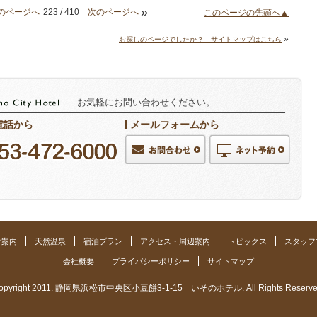
»
のページへ
223 / 410
次のページへ
このページの先頭へ▲
»
お探しのページでしたか？ サイトマップはこちら
お気軽にお問い合わせください。
電話から
メールフォームから
ご案内
天然温泉
宿泊プラン
アクセス・周辺案内
トピックス
スタッフ
会社概要
プライバシーポリシー
サイトマップ
opyright 2011. 静岡県浜松市中央区小豆餅3-1-15 いそのホテル. All Rights Reserve