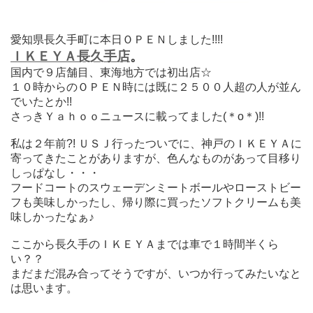
愛知県長久手町に本日ＯＰＥＮしました!!!!
ＩＫＥＹＡ長久手店
。
国内で９店舗目、東海地方では初出店☆
１０時からのＯＰＥＮ時には既に２５００人超の人が並ん
でいたとか!!
さっきＹａｈｏｏニュースに載ってました(＊o＊)!!
私は２年前?! ＵＳＪ行ったついでに、神戸のＩＫＥＹＡに
寄ってきたことがありますが、色んなものがあって目移り
しっぱなし・・・
フードコートのスウェーデンミートボールやローストビー
フも美味しかったし、帰り際に買ったソフトクリームも美
味しかったなぁ♪
ここから長久手のＩＫＥＹＡまでは車で１時間半くら
い？？
まだまだ混み合ってそうですが、いつか行ってみたいなと
は思います。