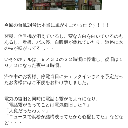
今回の台風24号は本当に風がすごかったです！！！
翌朝、信号機が消えているし、変な方向を向いているのも
あるし、看板、バス停、自販機が倒れていたり、道路に木
の枝が転がってるし・・
いそのホテルは、９／３０の２２時頃に停電し、復旧は１
０／２になった夜中３時頃。
滞在中のお客様、停電当日にチェックインされる予定だっ
たお客様にはご不便をお掛け致しました。
電気の復旧と同時に電話も繋がるようになり、
「電話繋がるってことは電気復旧した？」
「大変だったねぇ～」
「ニュースで浜松が結構映ってたから心配してた」などな
ど・・・