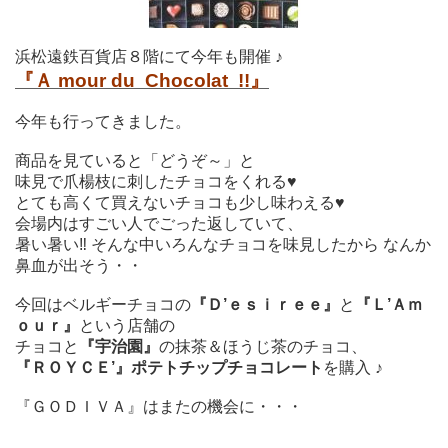
浜松遠鉄百貨店８階にて今年も開催 ♪
『Ａ mour du Chocolat !!』
今年も行ってきました。
商品を見ていると「どうぞ～」と
味見で爪楊枝に刺したチョコをくれる♥
とても高くて買えないチョコも少し味わえる♥
会場内はすごい人でごった返していて、
暑い暑い‼ そんな中いろんなチョコを味見したから なんか
鼻血が出そう・・
今回はベルギーチョコの
『Ｄ’ｅｓｉｒｅｅ』
と
『Ｌ’Ａｍ
ｏｕｒ』
という店舗の
チョコと
『宇治園』
の抹茶＆ほうじ茶のチョコ、
『ＲＯＹＣＥ’』ポテトチップチョコレート
を購入 ♪
『ＧＯＤＩＶＡ』はまたの機会に・・・