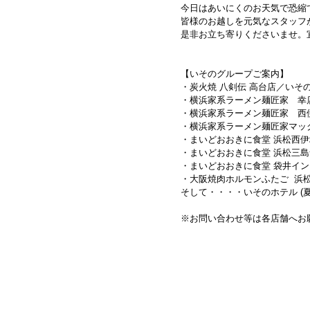
今日はあいにくのお天気で恐縮
皆様のお越しを元気なスタッフが
是非お立ち寄りくださいませ。
【いそのグループご案内】
・炭火焼 八剣伝 高台店／いそ
・横浜家系ラーメン麺匠家 幸
・横浜家系ラーメン麺匠家 西
・横浜家系ラーメン麺匠家マッ
・まいどおおきに食堂 浜松西
・まいどおおきに食堂 浜松三
・まいどおおきに食堂 袋井イ
・大阪焼肉ホルモンふたご 浜
そして・・・・いそのホテル (
※お問い合わせ等は各店舗へお