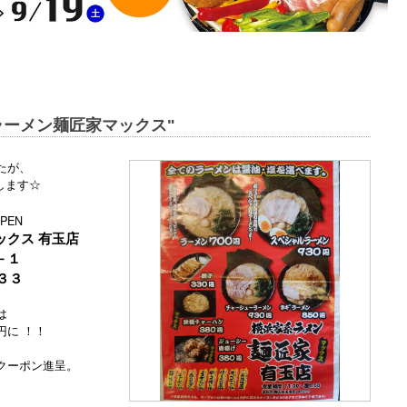
系ラーメン麺匠家マックス"
たが、
します☆
PEN
ックス 有玉店
－１
３３
は
円に ！！
クーポン進呈。