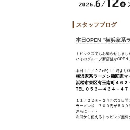
スタッフブログ
本日OPEN "横浜家
トピックスでもお知らせしまし
いそのグループ新店舗がOPEN
本日１１／２２(金)１１時よりO
横浜家系ラーメン麺匠家マ
浜松市東区有玉南町４６２
TEL ０５３―４３４－４７
１１／２２㈮～２４㈰の３日間
ラーメン並 ７００円が５００
さらに・・・
次回から使えるトッピング無料