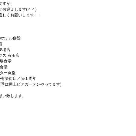
ですが、
お迎えします(＾＾)
宜しくお願いします！！
のホテル併設
店
伊場店
クス 有玉店
伊場食堂
島食堂
ンター食堂
松有楽街店／㈷１周年
夏季は屋上ビアガーデンやってます)
願い致します。