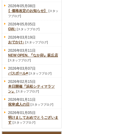
2026年05月08日
〖価格改定のお知らせ〗
[
スタッ
]
フブログ
2026年05月05日
GW♪
[
]
スタッフブログ
2026年03月19日
おでかけ♪
[
]
スタッフブログ
2026年03月11日
NEW OPEN. 『なか卯』萩丘店
[
]
スタッフブログ
2026年03月07日
バスボール◉
[
]
スタッフブログ
2026年02月15日
本日開催『浜松シティマラソ
ン』
[
]
スタッフブログ
2026年01月11日
祝🌸成人の日
[
]
スタッフブログ
2026年01月05日
明けましておめでとうございま
す
[
]
スタッフブログ