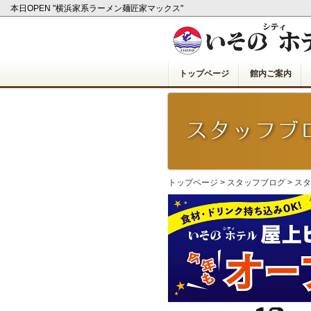
本日OPEN "横浜家系ラーメン麺匠家マックス"
トップページ
館内ご案内
トップページ
>
スタッフブログ
>
スタ