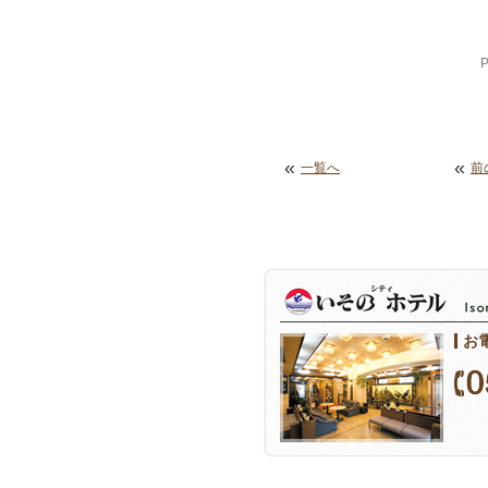
«
«
一覧へ
前
お