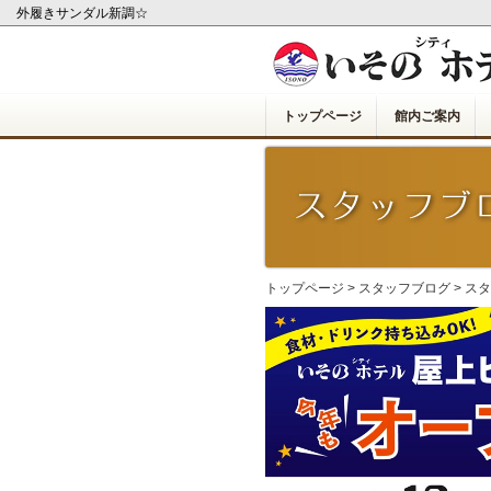
外履きサンダル新調☆
トップページ
館内ご案内
トップページ
>
スタッフブログ
>
スタ