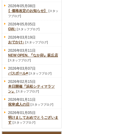
2026年05月08日
〖価格改定のお知らせ〗
[
スタッ
]
フブログ
2026年05月05日
GW♪
[
]
スタッフブログ
2026年03月19日
おでかけ♪
[
]
スタッフブログ
2026年03月11日
NEW OPEN. 『なか卯』萩丘店
[
]
スタッフブログ
2026年03月07日
バスボール◉
[
]
スタッフブログ
2026年02月15日
本日開催『浜松シティマラソ
ン』
[
]
スタッフブログ
2026年01月11日
祝🌸成人の日
[
]
スタッフブログ
2026年01月05日
明けましておめでとうございま
す
[
]
スタッフブログ