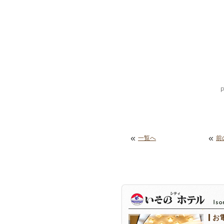
«
«
一覧へ
前
お