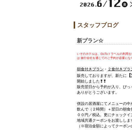
スタッフブログ
新プラン☆
いそのホテルは、GoToトラベルの利用
は 旅行会社を通じてのご予約が必要にな
朝食付きプラン
・
２食付きプラ
【
販売しておりますが、新たに
開始しました❢❢
販売翌日から予約が入り、びっくり
ありがとうございます。
併設の居酒屋にてメニューの中
飲んで（２時間）＋翌日の朝食
００円／税込。更にチェックイ
地域共通クーポンをお渡ししま
（※宿泊金額によってクーポン