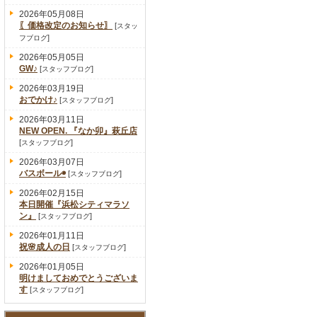
2026年05月08日
〖価格改定のお知らせ〗
[
スタッ
]
フブログ
2026年05月05日
GW♪
[
]
スタッフブログ
2026年03月19日
おでかけ♪
[
]
スタッフブログ
2026年03月11日
NEW OPEN. 『なか卯』萩丘店
[
]
スタッフブログ
2026年03月07日
バスボール◉
[
]
スタッフブログ
2026年02月15日
本日開催『浜松シティマラソ
ン』
[
]
スタッフブログ
2026年01月11日
祝🌸成人の日
[
]
スタッフブログ
2026年01月05日
明けましておめでとうございま
す
[
]
スタッフブログ