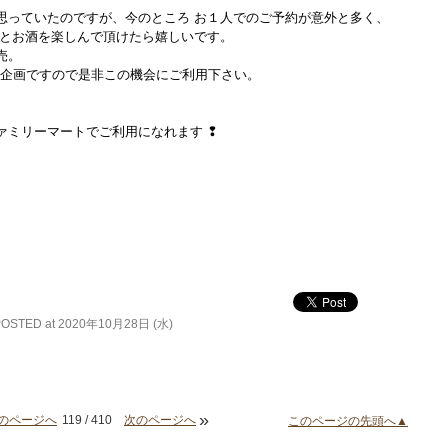
思っていたのですが、今のところ お１人でのご予約が意外と多く、
理とお酒を楽しんで頂けたら嬉しいです。
売。
の企画ですので是非この機会にご利用下さい。
ァミリーマートでご利用になれます ❢
POSTED at 2020年10月28日 (水)
»
のページへ
119 / 410
次のページへ
このページの先頭へ▲