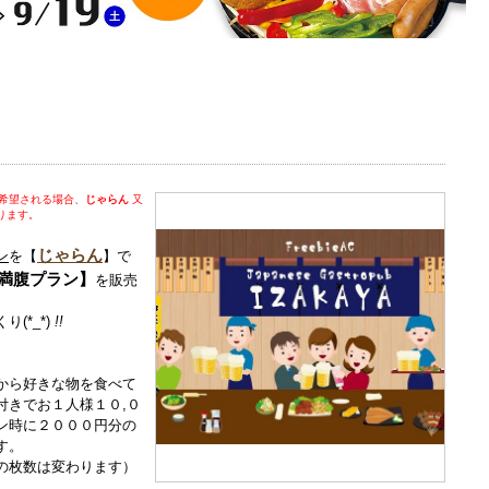
を希望される場合、
じゃらん
又
ります。
じゃらん
ン
を【
】で
満腹プラン】
を販売
(*_*)
!!
から好きな物を食べて
付きでお１人様１０,０
ン時に２０００円分の
す。
の枚数は変わります）