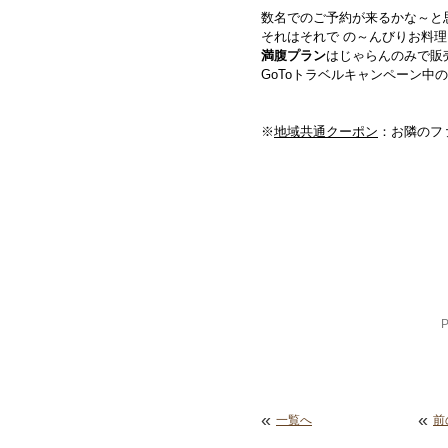
数名でのご予約が来るかな～と
それはそれで の～んびりお料
満腹プラン
はじゃらんのみで販
GoToトラベルキャンペーン中
※
地域共通クーポン
：お隣のフ
«
«
一覧へ
前