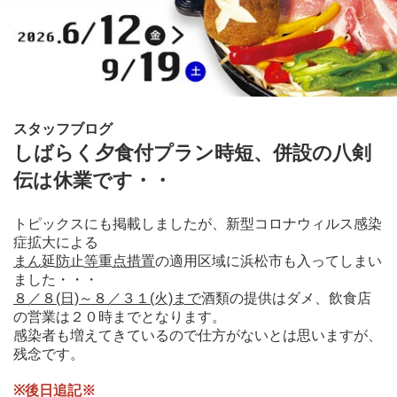
スタッフブログ
しばらく夕食付プラン時短、併設の八剣
伝は休業です・・
トピックスにも掲載しましたが、新型コロナウィルス感染
症拡大による
まん延防止等重点措置
の適用区域に浜松市も入ってしまい
ました・・・
８／８(日)～８／３１(火)まで
酒類の提供はダメ、飲食店
の営業は２０時までとなります。
感染者も増えてきているので仕方がないとは思いますが、
残念です。
※後日追記※