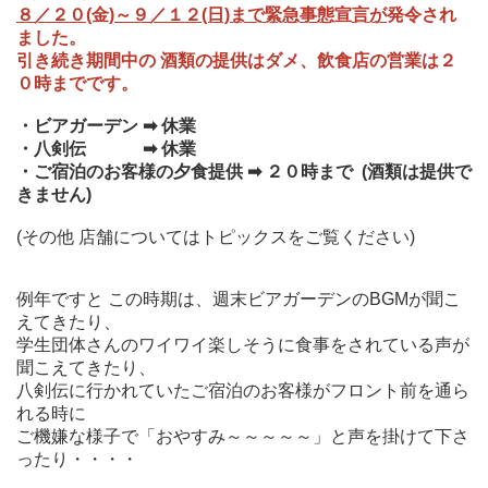
８／２０(金)～９／１２(日)まで
緊
急事態宣言が
発令され
ました。
引き続き期間中の 酒類の提供はダメ、飲食店の営業は２
０時までです。
・ビアガーデン ➡ 休業
・八剣伝 ➡ 休業
・ご宿泊のお客様の夕食提供 ➡ ２０時まで (酒類は提供で
きません)
(その他 店舗についてはトピックスをご覧ください)
例年ですと この時期は、週末ビアガーデンのBGMが聞こ
えてきたり、
学生団体さんのワイワイ楽しそうに食事をされている声が
聞こえてきたり、
八剣伝に行かれていたご宿泊のお客様がフロント前を通ら
れる時に
ご機嫌な様子で「おやすみ～～～～～」と声を掛けて下さ
ったり・・・・