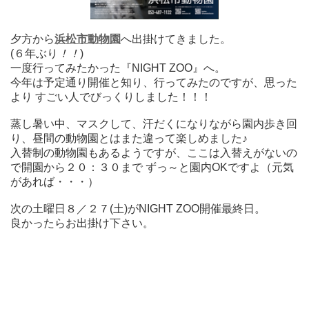
夕方から
浜松市動物園
へ出掛けてきました。
(６年ぶり
！！
)
一度行ってみたかった『NIGHT ZOO』へ。
今年は予定通り開催と知り、行ってみたのですが、思った
より すごい人でびっくりしました！！！
蒸し暑い中、マスクして、汗だくになりながら園内歩き回
り、昼間の動物園とはまた違って楽しめました♪
入替制の動物園もあるようですが、ここは入替えがないの
で開園から２０：３０まで ずっ～と園内OKですよ（元気
があれば・・・）
次の土曜日８／２７(土)がNIGHT ZOO開催最終日。
良かったらお出掛け下さい。