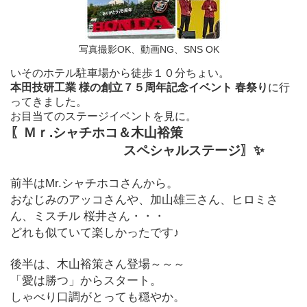
写真撮影OK、動画NG、SNS OK
いそのホテル駐車場から徒歩１０分ちょい。
本田技研工業 様の創立７５周年記念イベント 春祭り
に行
ってきました。
お目当てのステージイベントを見に。
〖Ｍｒ.シャチホコ＆木山裕策
スペシャルステージ〗✨
前半はMr.シャチホコさんから。
おなじみのアッコさんや、加山雄三さん、ヒロミさ
ん、ミスチル 桜井さん・・・
どれも似ていて楽しかったです♪
後半は、木山裕策さん登場～～～
「愛は勝つ」からスタート。
しゃべり口調がとっても穏やか。