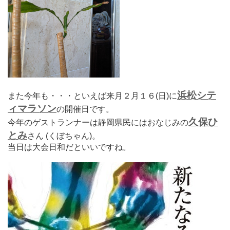
浜松シテ
また今年も・・・といえば来月２月１６(日)に
ィマラソン
の開催日です。
久保ひ
今年のゲストランナーは静岡県民にはおなじみの
とみ
さん (くぼちゃん)。
当日は大会日和だといいですね。