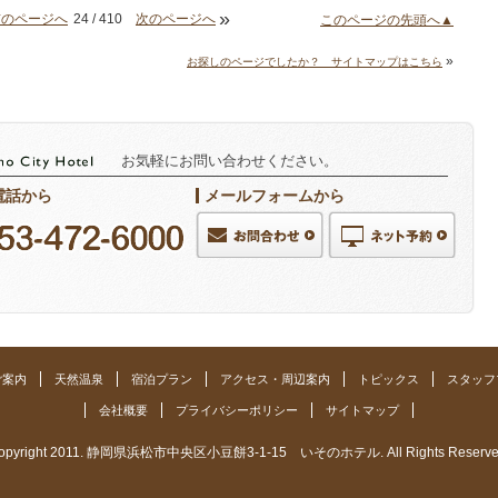
»
前のページへ
24 / 410
次のページへ
このページの先頭へ▲
»
お探しのページでしたか？ サイトマップはこちら
お気軽にお問い合わせください。
電話から
メールフォームから
ご案内
天然温泉
宿泊プラン
アクセス・周辺案内
トピックス
スタッフ
会社概要
プライバシーポリシー
サイトマップ
opyright 2011. 静岡県浜松市中央区小豆餅3-1-15 いそのホテル. All Rights Reserve