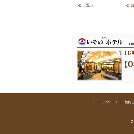
«
«
一覧へ
お
トップページ
館内
C