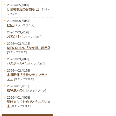
2026年05月08日
〖価格改定のお知らせ〗
[
スタッ
]
フブログ
2026年05月05日
GW♪
[
]
スタッフブログ
2026年03月19日
おでかけ♪
[
]
スタッフブログ
2026年03月11日
NEW OPEN. 『なか卯』萩丘店
[
]
スタッフブログ
2026年03月07日
バスボール◉
[
]
スタッフブログ
2026年02月15日
本日開催『浜松シティマラソ
ン』
[
]
スタッフブログ
2026年01月11日
祝🌸成人の日
[
]
スタッフブログ
2026年01月05日
明けましておめでとうございま
す
[
]
スタッフブログ