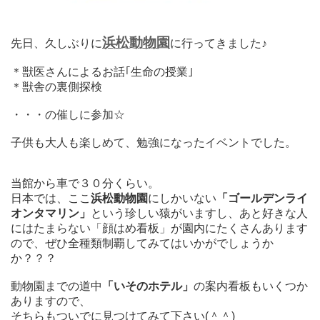
浜松動物園
先日、久しぶりに
に行ってきました♪
＊獣医さんによるお話｢生命の授業｣
＊獣舎の裏側探検
・・・の催しに参加☆
子供も大人も楽しめて、勉強になったイベントでした。
当館から車で３０分くらい。
日本では、ここ
浜松動物園
にしかいない
「ゴールデンライ
オンタマリン」
という珍しい猿がいますし、あと好きな人
にはたまらない「顔はめ看板」が園内にたくさんあります
ので、ぜひ全種類制覇してみてはいかがでしょうか
か？？？
動物園までの道中
「いそのホテル」
の案内看板もいくつか
ありますので、
そちらもついでに見つけてみて下さい(＾＾)