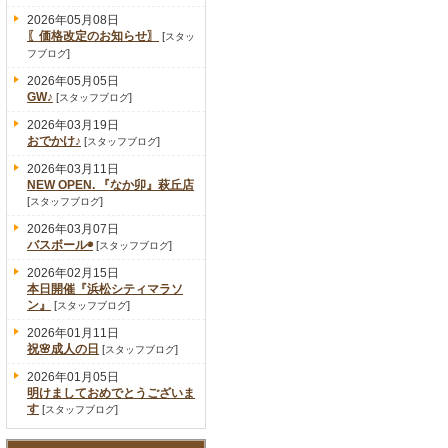
2026年05月08日
〖価格改定のお知らせ〗
[
スタッ
]
フブログ
2026年05月05日
GW♪
[
]
スタッフブログ
2026年03月19日
おでかけ♪
[
]
スタッフブログ
2026年03月11日
NEW OPEN. 『なか卯』萩丘店
[
]
スタッフブログ
2026年03月07日
バスボール◉
[
]
スタッフブログ
2026年02月15日
本日開催『浜松シティマラソ
ン』
[
]
スタッフブログ
2026年01月11日
祝🌸成人の日
[
]
スタッフブログ
2026年01月05日
明けましておめでとうございま
す
[
]
スタッフブログ