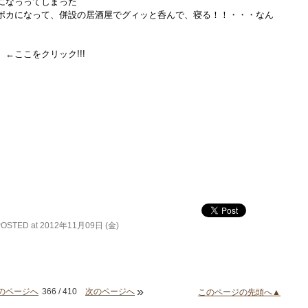
になっってしまった
ポカになって、併設の居酒屋でグィッと呑んで、寝る！！・・・なん
←ここをクリック!!!
POSTED at 2012年11月09日 (金)
»
のページへ
366 / 410
次のページへ
このページの先頭へ▲