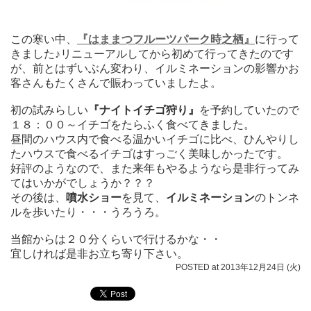
この寒い中、
『はままつフルーツパーク時之栖』
に行って
きました♪リニューアルしてから初めて行ってきたのです
が、前とはずいぶん変わり、イルミネーションの影響かお
客さんもたくさんで賑わっていましたよ。
初の試みらしい
『ナイトイチゴ狩り』
を予約していたので
１８：００～イチゴをたらふく食べてきました。
昼間のハウス内で食べる温かいイチゴに比べ、ひんやりし
たハウスで食べるイチゴはすっごく美味しかったです。
好評のようなので、また来年もやるようなら是非行ってみ
てはいかがでしょうか？？？
その後は、
噴水ショー
を見て、
イルミネーション
のトンネ
ルを歩いたり・・・うろうろ。
当館からは２０分くらいで行けるかな・・
宜しければ是非お立ち寄り下さい。
POSTED at 2013年12月24日 (火)