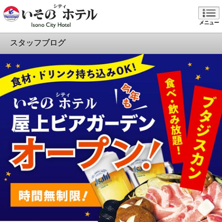
メニュー
スタッフブログ