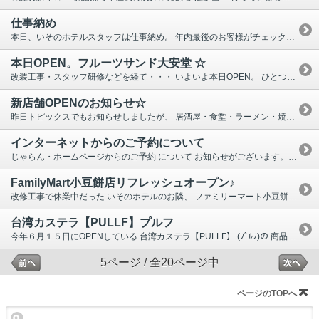
仕事納め
本日、いそのホテルスタッフは仕事納め。 年内最後のお客様がチェックアウトされました。 あとはメイクさんの作業終了まで事務処理や来年度の準備、お掃除など。 電話もそう鳴らず・・・静かな館内です。 年明けは、1月３日より通常営業。 私はシフトの関係で１月４日が仕事始めとなっております。 (１日得した気分♪) 年末年始のお休みでリフレッシュして、また年明けからお客様をお迎えしたいと思います。 他店舗の年末年始休業のお知らせは、トピックスに掲載しておりますのでご参考になさって下さい。 詳しくは各店舗にお問い合わせ頂けましたら幸いです。 本年もいそのホテル＋グループ店舗をご愛顧頂きありがとうございました。 来年も引き続きよろしくお願い致します。 １月３日からご予約頂いているお客様、ご到着をお待ちしておりますので お気を付けてお越し下さいませ。
本日OPEN。フルーツサンド大安堂 ☆
改装工事・スタッフ研修などを経て・・・ いよいよ本日OPEN。 ひとつひとつ丁寧に作ったフルーツサンドを 是非お召し上がりください。 今後の情報は店舗の Instagram をチェック‼ ←案内看板 設置♪ ←制服かわいい♪ お好きな商品をカゴに入れてレジに行く流れです～ 他の店舗同様に フルーツサンド大安堂 も宜しくお願い致します。 〒４３２－８０３８静岡県浜松市中区西伊場町４５－５ 営業時間１１：００～売り切れ次第終了 Ｐあり ０８０－４２２０－３３３８ ※お電話でのご予約は出来ません ※数量限定、売り切れ次第終了となります
新店舗OPENのお知らせ☆
昨日トピックスでもお知らせしましたが、 居酒屋・食堂・ラーメン・焼肉・唐揚げ ・・・ そして今回 POPなフルーツサンド店が仲間入り♪♪♪ 🍓🍊🍌🍇🥝🍍🍓🍊🍌🍇🥝🍍🍓🍊🍌 １２月２３日(木) ＯＰＥＮ． フルーツサンド 大安堂 🍇🥝🍍🍓🍊🍌🍇🥝🍍🍓🍊🍌🍇🥝🍍 場所は、現在営業中 から揚げ専門店 匠家 西伊場店 入口の隣に入口があります (※同じ建物内) から揚げ と フルーツサンド ご一緒にいかがでしょうか？？？ Instagramから抜粋した商品の画像です ↓↓↓ ひとつひとつ手作業で丁寧に作ってます。 OPENが待ち遠しい😊 たくさんの方に美味しいと言ってもらえますように・・・。 新着情報等はInstagramをチェック ！！！！ 静岡県浜松市中区西伊場町４５－５ 営業時間１１:００～売り切れ次第終了 Pあり ０８０－４２２０－３３３８ ※お電話でのご予約は出来ません ※数量限定、売り切れ次第終了となります
インターネットからのご予約について
じゃらん・ホームページからのご予約 について お知らせがございます。 本日、いつもより早めに来月分の登録を致しました。 今までは、月末に翌月分を登録していたのですが、 「ネットから来月の予約ができないんですけど」 「来月分はいつから販売されますか？」 等々 嬉しいお問い合わせを頂くことがありまして・・・ 月初めに翌月分の販売を開始するよう変更 しました。 今後は、 当月と来月の２か月分を販売 している状態になります。 尚、 お電話でのご予約は当月・来月・再来月の３か月 を 受け付けておりますので、お気軽にお問い合わせください。 ３か月以上先のご予約は基本的に受け付けておりませんので ご理解ご了承くださいますようお願い致します。 例) ●大人３人と子供２人なんですけど・・・・ ●学生２０人、引率２人なんですけど・・・ ＿＿＿のような感じで伝えて頂ければお部屋割りのご提案をさせて 頂きますので、お気軽にお問い合わせ下さい。
FamilyMart小豆餅店リフレッシュオープン♪
改修工事で休業中だった いそのホテルのお隣、 ファミリーマート小豆餅店のお知らせです！！！ １１／２６(金)AM７：００ リフレッシュオープン☆ ～１１／２８(月)までの３日間限定 リフレッシュオープンセールがあり、シュークリームやファミチキ、その他 お安くなっているようです。 １２／５まで有効の割引券付きチラシを頂きました。 フロントカウンタ―に置いてありますので良かったらお持ちください。 やっぱりコンビニって便利ですよねぇ・・・ 改めて感じました。 いそのホテルは、お酒とタバコの自販機がありません。 ですので、どちらもコンビニでお願いしております。 是非是非お立ち寄りください。
台湾カステラ【PULLF】プルフ
今年６月１５日にOPENしている 台湾カステラ【PULLF】 (ﾌﾟﾙﾌ)の 商品をやっと購入することができました。 県内３店舗目だそう。 お店でひとつひとつ手作り。食感はしっとりフワフワ。 そのまま食べる、冷蔵庫で冷やしてみる、外側をトースターでちょっと焼いてみる・・・ 色々な変化を楽しめます♪ 是非一度食べてみてください。 浜松市中区西伊場47-9パビリオンオアシス１号室 営業10：00～19：00 (完売次第閉店) テイクアウトのみ、定休日なし
5ページ / 全20ページ中
ページのTOPへ