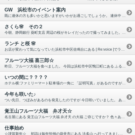
GW 浜松市のイベント案内
既に連休の方も多いかと思いますがいかがお過ごしでしょうか。 連休中 お天気も良さそうですね‼ 浜松市は恒例の 『浜松まつり』 が開催されることになりましたが、 今年は、昼間の「凧揚げ」は有観客／来場者上限３万人で開催。 夜の屋台引き回しは中止。 各町内のみの引き回し開催は自治会の判断。 練りは禁止‼ 街中 各イベントは中止‼・・・となりました。 詳しくは公式サイトをご確認下さい。 その他 ↓↓↓ ● 浜松フラワーパーク ● 浜松フルーツパーク ● 浜松動物園 ● 浜名湖パルパル ● エアーパーク ● 竜ヶ岩洞 ● 浜名湖体験学習施設 ウォット ● 浜松市／静岡県のGW おでかけスポット いそのホテルは若干空室があります。 思い立ったら まずはお気軽に問い合わせしてみて下さい♪
さくら🌸 その２
今朝、静岡銀行 葵町支店 周辺の桜がキレイだったので撮ってみました。 ここ数年 見頃を見逃しているので、今年はいい感じです♪ お客様からの連絡を受け、今年の エアフェスタ の日程が分かりましたので載せておきます。 （お客様に情報をもらうという失態 ＾＾；） https://www.mod.go.jp/asdf/pr_report/blueimpulse/schedule/index.html 今年は無事に開催できるといいですね。 当日は色んな人がＳＮＳでブルーインパルスの映像をUPされていて、 それを見るのも楽しいかもしれません。 開催される１０月のご予約は、８に月入ったら可能となりますので 皆様、是非是非いそのホテルを宜しくお願い致します。
ランチ と桜 🌸
お店が変わって気になっていた浜松市中区佐鳴台にある [ Re:voice ]でランチをしてきました。 少しずつ色んなものが食べられて量も丁度よく、 ３種パンもめちゃくちゃ美味しかったです。 ランチの後、桜のトンネルを抜けて、 佐鳴湖公園 へ桜を見に立ち寄りました。 ここ数年、見頃を逃していたので こんな間近で桜を見るなんて久々です‼ その後はショッピングへ・・・有意義な休日となりました。 浜松市にも 桜の名所 とよばれるところがいくつかありますので 宜しければお出掛けしてみてはいかがでしょうか？？
フルーツ大福 喜三郎☆
昨日、フルーツ大福を食べました。 今回は浜松市中区鴨江町にある ふるーつ大福 喜三郎 (本店)。 (キウィ・みかん・いちご・パイン・マスカット) 以前 食べた別のお店のものと比べると、 果物がでっかいから大福の形が全然丸くない‼ インパクトがすごいです‼ お店の方も「うちのは果物が大きいんですよ＾＾」と おっしゃってました。 求肥が厚めで、餡はあっさり。見た目すごいボリュームですが、意外とさっぱりと頂けました。 カット用の糸を使って、キレイな断面を見せられるかどうかも醍醐味だというのに、 みかんの向きを誤ってしまい輪切りにならず。 断面が残念な結果になったのが心残りです・・・ 皆さんカット前に確認をしましょう(-_-;) HP情報によると、2021.5/11に静岡第一テレビの番組「◎まるごと」で紹介されたようで、 その時に丸山佳里奈さんが提案した商品「丸山ふるーつ佳里奈大福」というのも あるそうですよ。いちご・バナナ・キウィが重ね合わさったkaria special だそう。 お店によってこんなにも違うもんなんだ～、と驚きました。 また次に新たなお店を見つけたら購入してみようと思います♪
いつの間に？？？？
ホテル横:ファミリーマート駐車場の一角に 「証明写真」があるのですが、 なんと その横にいつの間にか「郵便ポスト」が 設置されているんです！！！ 意外と便利かもしれませんね・・・ 人目を気にしつつ、携帯で撮ってきましたので ブログに載せておきます。 耳より情報でした♪
今年も咲いた♪
つい先日、つぼみがあるのを発見したのですが 今日咲いていました。 あっちこっちに伸びてしまっているので、見た目があんまり綺麗ではないですが、何故だか毎年 花が咲きます。 もうダメかなと思いつつ１０年以上(たぶん)・・・。 生命力がすごいですね。 さて、静岡県も今日からのまん延防止等重点措置の適用地域になり、１階に併設の居酒屋「八剣伝」は期間中 休業することに致しました。 夕食プランの受付も２０時まで。 酒類の提供はできません。 ご不便をお掛けしますが何卒ご理解頂きますようお願い致します。 他グループ店舗も休業か時短営業になっているお店があります。 詳しくは トピックス をご覧下さい。
覚王山フルーツ大福 弁才天☆
名古屋にある 覚王山フルーツ大福 弁才天 の大福 ご存じですか？ 色々ある中から、 あまおう・紅ほっぺ・温州ミカン・完熟パイン の４種類を知人から頂いたのですが、糸とカットの手順が入っているので自分でカットするのも楽しいし、半分ずつ分けて違うフルーツも楽しめるし、どれもジューシーで甘くて美味しかったです♪ 気になっていたお店だったので感激です♪ また機会があれば食べたいな、と思ってお店を検索してみたところ なんと浜松にもあったんです‼ しかも２店舗も‼ 半田山店 と 浜松駅前店 ・・・・知らなかった・・・ 他県にも いくつか店舗があるようですので気になった方は是非 食べてみてください！！！！
仕事始め
☆謹賀新年☆ 初詣は毎年恒例の袋井市にある 法多山 へ行ってきました。 今年は早く行って早く帰って来よう‼というで6:30集合で出発。 時間的になのかコロナ禍もあるのか例年より車の流れもスムーズでしたし、お参りも 厄除け団子 の券売機の列もそこまで混雑してませんでした。 なんだか来年から出発時間が早めになりそうな予感がします(-_-;) 年末年始 出掛けたり、家でのんびりしたり・・・ リフレッシュして、私は本日より仕事始めです。 本年も宜しくお願い致します。