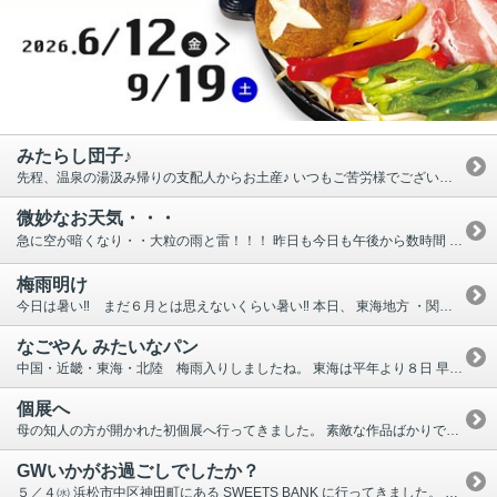
みたらし団子♪
先程、温泉の湯汲み帰りの支配人からお土産♪ いつもご苦労様でございます。 「道の駅 鳳来三河三石」 の ❝みたらし団子❞ (＾₀＾) メイクさんたちと分けて、美味しく頂きました‼ 「ごちそうさまでした」 -------------------------------------------------------------------------- さてさて、今日は久しぶりに朝から晴れてます☀ ・・・ということは、ビアガーデン営業決定ですね♪ 今年はあえてＯＰＥＮを梅雨が明けてからにしたのに、 ずっと天候が悪くて中止ばかり・・・。 たくさんご予約頂いていた日に大雨だった日は本当にガッカリでした😞 本日を含め、最終日の９／１７(土)までの(金)(土)は全部 晴れますよう～に！！！！ 開放的な屋上で冷え冷えビール🍺とブタジスカン(ＢＢＱ) いかがでしょうか？？ まだまだどの日もお席ございますので ご予約お待ちしております。
微妙なお天気・・・
急に空が暗くなり・・大粒の雨と雷！！！ 昨日も今日も午後から数時間 ザーザーゴロゴロ凄かったです⛈ 恒例のビアガーデンですが、今年は明日７月８日(金)からＯＰＥＮです。 毎年何故かＯＰＥＮ初日が雨で中止になることが多いので、今年は梅雨が明けてからの ＯＰＥＮにしてみたのですが、やっぱり今年も初日のお天気が微妙な感じ😞 「雨の場合はどうなりますか？」のお問い合わせが多くありますので、 こちらにも載せておきます。 ビアガーデンの会場が ホテルの屋上になりますので、屋根がなく、雨天は中止となります。 ご予約のお客様にはスタッフが順に中止のご連絡をさせていただきます。 微妙な天気の日は、ビア責任者が１５時を目処に開催する しないを決定するようにしておりますが、状況により決定がもう少し遅くなってしまう日もあります。 決定次第ホームページにも載せますが、その他 お問い合わせはお気軽にお電話ください。
梅雨明け
今日は暑い‼ まだ６月とは思えないくらい暑い‼ 本日、 東海地方 ・関東甲信・九州南部の梅雨明けが発表されましたね。 平年より早く、期間も史上最短の梅雨明けだそう(*₀*) 今年の夏は、猛暑や水不足、そして 電力不足・・・ 節電にご協力をと言いつつ、熱中症対策もありエアコンを使わないと危険な気温。 小中高の体育の授業、外で仕事をする業種の方々、くれぐれも熱中症等 体調崩されないよう お気を付け下さい。 ＊＊＊＊＊＊＊＊＊＊＊＊＊＊＊＊＊＊＊＊＊＊＊＊＊＊＊＊＊＊＊＊＊＊＊＊＊＊＊＊＊＊＊ いそのホテルは、恒例の屋上ビアガーデン🍺を７／８(金)からＯＰＥＮ致します。 暑い中、ブタジスカン（豚肉ＢＢＱ）を楽しみながら、冷え冷えビール🍺をグビグビ（＾＾） まだコロナ感染対策をしながらではありますが、開放的な屋上で楽しい時間を お過ごしいただけましたら幸いです。 ＼予約受付中／ ビアガーデン営業時間外は、ホテルのフロントに転送されますので フロントスタッフにお知らせ下さい。
なごやん みたいなパン
中国・近畿・東海・北陸 梅雨入りしましたね。 東海は平年より８日 早いそうです。 じめじめしてスッキリしない時期ですが、 体調崩さないよう気を付けましょう。 さて、画像を載せましたが この 『 なごやんみたいなパン 』 ご存じですか？？ ６/１～７/３１までPascoからの限定販売。 スーパーで見つけて、つい買ってしまいました。 見た目も本当にでっかい『 なごやん 』（笑） 黄味あん＋ホイップクリームの組み合わせは 結構甘かったので 好き嫌いが分かれるかもしれませんが、私は美味しく頂きました♪ 気になった方、どこかで見つけたら是非食べてみて下さい ‼ ＳＮＳにもたくさんＵＰされていますよ(＾＾)
個展へ
母の知人の方が開かれた初個展へ行ってきました。 素敵な作品ばかりで心が豊かになりました。 こういうＡＲＴに触れるのも大事ですね・・・ 場所は、浜松市南区卸商団地にある ＮＡＫＡＴＡＪＩＭＡＲＴ (ナカタジマート) 内。 ここには、うなぎいもを使用したスイーツやドリンク・アイス等が楽しめるカフェと 地元浜松産の商品や雑貨が並んでいます。 ご存じの方もいらっしゃるかもしれませんが、 旧うなぎいも王国カフェを 2021.10月に リニューアル。 地名の ＮＡＫＡＴＡＪＩＭＡ (中田島)と ＭＡＲＴ と AＲＴ を融合させた お店です。 個展はそのお店の一角にあるフリースペースで。 店内でアイスも食べてきました。添えられた うなぎいもチップス美味しかったです♪ 素敵な作品を見て、カフェでのんびりして、スイーツ買って・・・ 有意義な休日を過ごせました。 ※ 『うなぎいも』 とは ？？？←こちらをクリック‼ ※
GWいかがお過ごしでしたか？
５／４㈬ 浜松市中区神田町にある SWEETS BANK に行ってきました。 家族団欒の象徴であるダイニングテーブルを １３倍にスケールアウト (*_*) 上から見るとこんな感じ →→→→→→→ 車で通ると急に大きなイスが見えてきます。 GWもあってか駐車場は満車で、 臨時駐車場へ案内されました。 ロンブー淳さんのCMの影響なのか 県外からの車がたくさん！！ スイーツショップへ入る最後尾は入口の外まで続いていて、ランチも1時間以上待ち。すごい人気♪ ランチメニューは毎日変わるそう!! 嬉しいですね♪ (※詳しくはHP内【とらとふうせん】DELI LUNCHIをご覧下さい) あと 春華堂 さん系列でいうと・・・ 西区に うなぎパイファクトリー 浜北区に nicoe(ニコエ) があります。 ●カカオの雫 ●お徳用のチャック付き袋に入った「うなぎパイ」 （割れていたり焼き具合もそれぞれですが問題なし♥） 個人的にはおススメ☆彡 機会がございましたら是非３か所制覇してみて下さい。 うなぎパイを筆頭に春華堂さんの商品が好きな方にはたまりません！！！