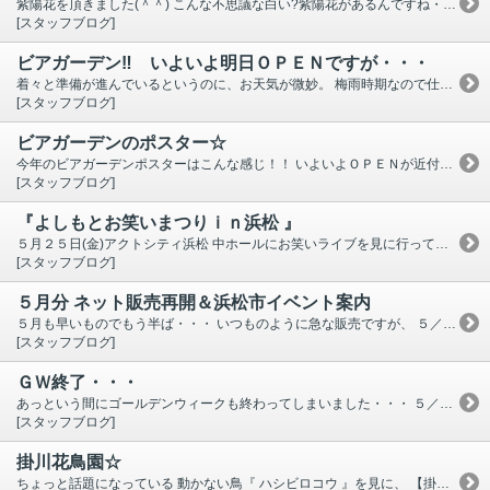
紫陽花を頂きました(＾＾) こんな不思議な白い?紫陽花があるんですね・・・ ここから色が付く訳ではなく、この色なんだそう。
[スタッフブログ]
ビアガーデン‼ いよいよ明日ＯＰＥＮですが・・・
着々と準備が進んでいるというのに、お天気が微妙。 梅雨時期なので仕方がないですね・・・。 ＯＰＥＮの明日6／１５(金)は降水確率８０％、 ６／１６(土)は８０％、６／１７(日)は２０％ 来週６／２１(木)５０％・・・ あらら・・・・・(-"-) 明日は、ＯＰＥＮできるのかどうか。。。 担当者が決め、フロントに連絡、ホームページにＵＰ、 という流れにはなっています。 梅雨が明け、早くビア日和が続くようになるといいですね。 ご予約絶賛受付中☆☆☆
[スタッフブログ]
ビアガーデンのポスター☆
今年のビアガーデンポスターはこんな感じ！！ いよいよＯＰＥＮが近付いてきました。 ６／１０(日)からは前売り券販売も始まります。 あとは、今年のビアスタッフさんにＯＰＥＮに向けて会場作りを頑張ってもらいましょう！！！ 梅雨時期なので色々と見極めも難しいですよね・・・ 開催中の週末は雨にならないことを願うのみ。
[スタッフブログ]
『よしもとお笑いまつりｉｎ浜松 』
５月２５日(金)アクトシティ浜松 中ホールにお笑いライブを見に行ってきました。 お笑い好きなママ友とその子供とでチケット買っては出掛けています。 今回は、 野生爆弾・トータルテンボス・ ハリセンボン ・ウーマンラッシュアワー・ とろサーモン ・ ジャルジャル ・ かまいたち が出演。 そのうち、赤字の人たちが初めて見る人達。 知ってるネタだとちょっとがっかりはするけど、それでも楽しい時間を過ごせました。 次は来月、お隣の磐田市でやるライブへ。 ８月までいろいろと続きます・・・(＾＾；) 今回、前座で出ていたのがお笑いコンビ 【 ＥＸＩＴ】。 私は知らなかったのですが、向かって左側の人が浜松出身だそうです。 ご当地ネタで大ウケしてましたよ！！！ご存知ですか？？？
[スタッフブログ]
５月分 ネット販売再開＆浜松市イベント案内
５月も早いものでもう半ば・・・ いつものように急な販売ですが、 ５／１９(土)～ネット販売を再開 しました。 また様子見で休止するかもしれませんが、その時はトピックス等でお知らせします。 いそのホテルは毎年恒例のビアガーデン開催の時期がやってきました！！ ・・・・といっても今年の開催日・料金など なんにもまだ決まっていない様子。 担当者から連絡がきましたら、すぐお知らせ致します。 既にちらほら問い合わせもあり、楽しみにして下さってる方の存在がやる気ＵＰに繋がります☆ 浜松市のイベント情報 載せておくので何かの参考にどうぞ！！！→→→ ここをクリック
[スタッフブログ]
ＧＷ終了・・・
あっという間にゴールデンウィークも終わってしまいました・・・ ５／３・４・５ ３日間、 浜松まつり 三昧。 ５／２の前夜祭は大雨でどうなることかと思いましたが、予定通り開催できて良かったです。 皆様いかがお過ごしでしたでしょうか？？？ いよいよ次は、いそのホテル恒例の ビアガーデン です。 既にちらほらお問い合わせも頂いておりますし、業者さんからも日程を聞かれます。 ・・・ですが、まだなんにも決まっていません。 決まり次第 ホームページ内でお知らせ致しますので、それまでお待ち下さい。 (毎年 間際でのお知らせで申し訳ありません・・・)
[スタッフブログ]
掛川花鳥園☆
ちょっと話題になっている 動かない鳥『 ハシビロコウ 』を見に、 【掛川花鳥園】 に行ってきました♪ 行くのは2回目 ‼ ペンギン、フクロウ、インコ、フラミンゴ、鷲・・・餌やりも出来るし、ショーもあったり、食事するところもあるし、1日うろうろ過ごせます。 園内かなりの人で賑わっていました。 餌を手にしていると、頭や肩や腕が鳥だらけになるので、そこまで鳥好きではない人には恐怖かも・・ 大泣きしている子もいましたし、トラウマになりそう（笑） 喫茶コーナーにあった フクロウのロールケーキ は 見た目も可愛いし、美味しかったですよ。 いそのホテルからは、３５分くらいかな。 掛川ＩＣから５分。 分かりやすいですので、気になった方は是非お立ち寄り下さい。 ハシビロコウ 、なんだか癒されました。 じぃ～～～～っ動かないから写真も撮りやすい(＾＾)