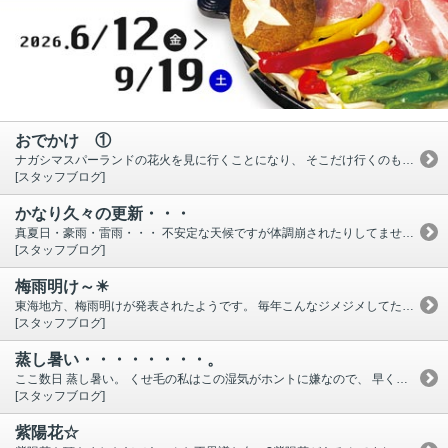
おでかけ ①
ナガシマスパーランドの花火を見に行くことになり、 そこだけ行くのもなぁ～、ということで・・・ 数年ぶりに 愛知 お菓子の城 でクッキー作り体験をした後、 犬山城 城下町 に移動し ぶらぶらと散策。 で、夕方 ナガシマスパーランド へ。 急なお出掛けでしたが、昭和横丁 いい感じ♪ またのんびり散策したいなと思いました。 機会がありました是非お立ち寄りください。
[スタッフブログ]
かなり久々の更新・・・
真夏日・豪雨・雷雨・・・ 不安定な天候ですが体調崩されたりしてませんか？ 昨日、蒸し暑い中 花火大会に出掛けてきました。 打ちあがる反対側の河川敷で見たので遠目からですが、 それでも迫力満点☆ ・・・帰り際、雨がポツポツ。 今日もザーっと降ったり止んだり変な天気です。 とりあえず予定通り実行できて良かったですね♪
[スタッフブログ]
梅雨明け～☀
東海地方、梅雨明けが発表されたようです。 毎年こんなジメジメしてたかなと思っていたのに、 平年より１０日前後早いそうですよ。 いよいよビアガーデンが本格的に営業できそうで、 スタッフも安堵しております。 まだまだ間に合いますので、 是非、いそのホテル 屋上ビアガーデンへどうぞ！！
[スタッフブログ]
蒸し暑い・・・・・・・・。
ここ数日 蒸し暑い。 くせ毛の私はこの湿気がホントに嫌なので、 早くカラッと晴れたお天気になって欲しいですね。 (それはそれで暑くて嫌なんですが・・) さて、 ５月に引き続き、６月末またまた行ってきましたお笑いライブ☆ お隣?の磐田市まで。 今回の出演者は、 サンドウィッチマン・ロケット団・三四郎・平野ノラ・ にゃんこスター・サンシャイン池崎・狩野英孝・ アキラ１００％・ インスタントジョンソン・ラバーガール・卯月 狩野英孝は後半 ロックスターのライブ状態でしたが歌が上手♪ にゃんこスターのアンゴラ村長、客席降りてきた時に近くで見たけど、 実物はめちゃくちゃ可愛かったですよ♪ アキラ１００％は冷や冷や(笑) 初めて知った卯月も面白かった～ なにはともあれ今回も楽しかったです。
[スタッフブログ]
紫陽花☆