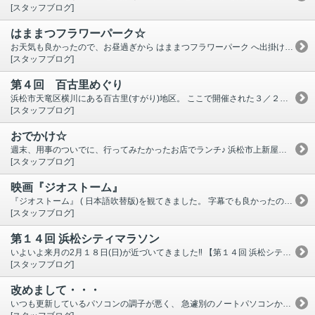
[スタッフブログ]
はままつフラワーパーク☆
お天気も良かったので、お昼過ぎから はままつフラワーパーク へ出掛けてきました。 すごい人！！ 駐車場は満車で、かなり手前の臨時駐車場へ停め、そこから徒歩。 ぞろぞろぞろぞろ皆で歩道を歩いてフラワーパークへ。 園内は 色んな種類の花がちょうど見頃でとても綺麗でした☆☆☆ お近くにお越しの際は是非お立ち寄り下さい。
[スタッフブログ]
第４回 百古里めぐり
浜松市天竜区横川にある百古里(すがり)地区。 ここで開催された３／２４．２５のイベント 『第４回 百古里めぐり』 に出掛けてきました。 どんどん出店者も増え、来る人も増えたような・・・ 到着までの道のりはかなり細い道をくねくね行くので、 不慣れな私は 対向車がきませんよう～に、と願いながらの運転です(＾＾；) お天気も良かったし、気持ちよく集落をのんびり散策できました。 お昼は 『百古里庵』 で手打ちそば。鴨せいろ 美味しく頂きました。 帰りは、天竜区二俣町にあるケーキ屋さんへ寄り道。 可愛いお店でした。 『ミココリエ』
[スタッフブログ]
おでかけ☆
週末、用事のついでに、行ってみたかったお店でランチ♪ 浜松市上新屋町にある【 ＨＡＲＵＩＣＨＩ ＳＴＹＬＥ 】 はるいち定食＋焙煎茶 をオーダー。 美味しかった～♪ 緑茶をゆっくり味わって頂くのもとてもいい時間でした。 機会がありましたらお立ち寄り下さい。 ・・・早いものでもう2月も最終週。 昨晩、私の町では第1回ラッパ隊＆お囃子説明会がありました。 いよいよGW恒例の 浜松まつり に向けて練習が来月から始まります。 浜松城公園内にOPENするスタバも４月末には完成予定みたいです‼ 楽しみですね(^^♪
[スタッフブログ]
映画『ジオストーム』
『ジオストーム』 ( 日本語吹替版)を観てきました。 字幕でも良かったのですが、子供と一緒に行きますし、 キャストの吹替えをブルゾンちえみがやってると聞いて・・・ 日本語吹替版は、この辺りだとお隣の磐田市にある " ららぽーと磐田 "でしかやっていなかった為、行くのは初めてでしたが、ららぽーと磐田まで行ってきました。 私はナビ使っても道に迷ってしまうのくらい方向に自信がないのに、 「お疲れ様でした」とナビ任務終了した場所が業者さんのみが使用する搬入口。。。 せめてお客様駐車場に連れてって欲しかった・・・ 案の定 最後の最後に迷いましたが何とか駐車場へ・・・。 ポップコーンと飲み物を買ってもまだ時間があるくらい、余裕を持って予定していた時間の映画を見ることが出来ました(＾＾；) 映画はすごい迫力‼ 実際に温暖化やら異常気象が起きると本当に何か起きそうで怖いな、とも思いました。 機会がありましたら是非ご覧下さい。 帰りはスムーズに帰宅(＾＾)
[スタッフブログ]
第１４回 浜松シティマラソン
いよいよ来月の2月１８日(日)が近づいてきました‼ 【第１４回 浜松シティマラソン】 が開催されます。 今年も 知り合いのご家族が、ファミリー部門にエントリーしてまして、 体力の落ちたパパさんとお子さんで猛練習中。 怪我なく完走して欲しいです。 当日、当館前もコースになっておりますので、交通規制がかかります。 関連道路にも影響が出ますので、サイト内の "交通規制" ページを ご確認下さい。
[スタッフブログ]
改めまして・・・
いつも更新しているパソコンの調子が悪く、 急遽別のノートパソコンから更新しております。 もう１月半ばですが・・・ 改めまして、今年も宜しくお願い致します。 初詣は 恒例の 法多山 (はったさん)へ行ってきました。 あの長い長い階段を今年も頑張って上がってきました。 年々体力の消耗が激しいように感じます(＾＾;) いつものように厄除け団子とお茶で一服。 ご利益がありますよ～に。