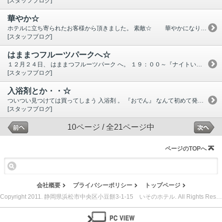
[スタッフブログ]
華やか☆
ホテルに立ち寄られたお客様から頂きました。 素敵☆ 華やかになりますね♪♪♪ クリスマスも終わり、一気に年末モード・・・ ホントに１年はあっという間です。
[スタッフブログ]
はままつフルーツパークへ☆
１２月２４日、 はままつフルーツパーク へ。 １９：００～『ナイトいちご狩り』 に参加してきました。 １２／２３～２５の３日間、１日限定３０名 !! 今年も、たくさん食べて大満足です（＾＾） その後、 イルミネーション 見たり 園内うろうろ・・・ こんな感じです ↓↓↓ 期間中に是非☆
[スタッフブログ]
入浴剤とか・・☆
ついつい見つけては買ってしまう 入浴剤 。 『おでん』 なんて初めて発見！！！！ 面白いですよねぇ～(＾＾) ちなみに香りは 『ひのき』 。 サーティーワンで、この ミニオンのカップ 欲しさに アイスも購入・・・ ミニオンのクリスマスケーキ は完売だそうです。 大人気ですね、ミニオン♪♪♪
[スタッフブログ]
10ページ / 全21ページ中
ページのTOPへ
会社概要
プライバシーポリシー
トップページ
Copyright 2011. 静岡県浜松市中央区小豆餅3-1-15 いそのホテル. All Rights Reserved.