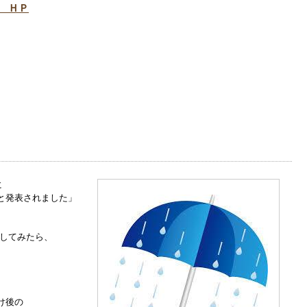
 ＨＰ
に
と発表されました」
索してみたら、
け後の