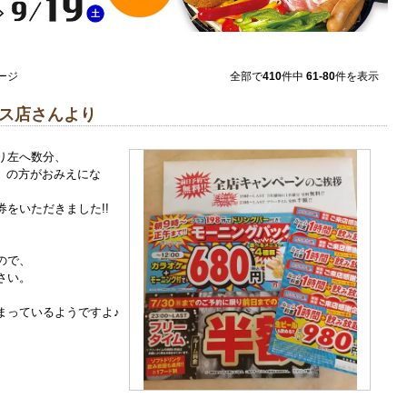
ページ
全部で
410
件中
61-80
件を表示
パス店さんより
り左へ数分、
〗の方がおみえにな
券をいただきました!!
ので、
さい。
まっているようですよ♪