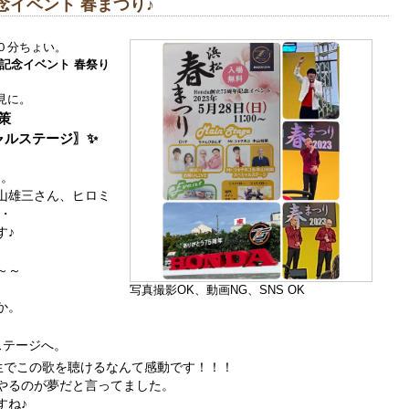
イベント 春まつり♪
０分ちょい。
記念イベント 春祭り
見に。
裕策
テージ〗✨
ら。
山雄三さん、ヒロミ
・
す♪
～～
写真撮影OK、動画NG、SNS OK
か。
ステージへ。
生でこの歌を聴けるなんて感動です！！！
やるのが夢だと言ってました。
すね♪