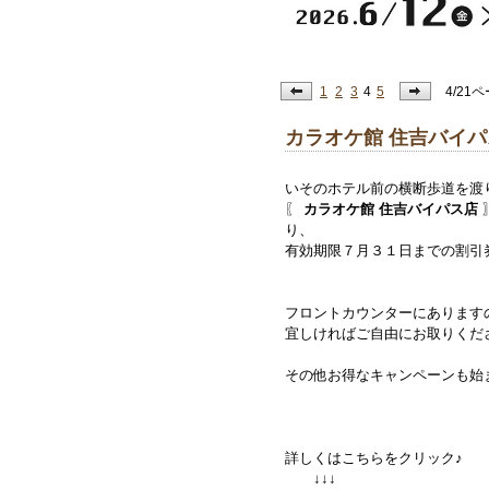
1
2
3
4
5
4/21
カラオケ館 住吉バイ
いそのホテル前の横断歩道を渡
〖
カラオケ館 住吉バイパス店
り、
有効期限７月３１日までの
割引
フロントカウンターにあります
宜しければご自由にお取りくだ
その他お得なキャンペーンも始
詳しくはこちらをクリック♪
↓↓↓