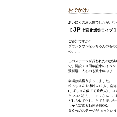
おでかけ♪
あいにくのお天気でしたが、行
JP
【
七変化爆笑ライブ 
ご存知ですか？
ダウンタウン松っちゃんのもの
の。。。
このステージが行われたのは浜
で、開設７０周年記念のイベン
競艇場に入るのも数十年ぶり。
会場は結構うまってました。
松っちゃんや 和牛の２人、南
(しずちゃん似てて歓声大) 、
ケンコバさん、Ｊｒ．さん、小
どれも似てたし、とても楽し
しかも写真＆動画撮影OK♪
３０分のステージが あっとい