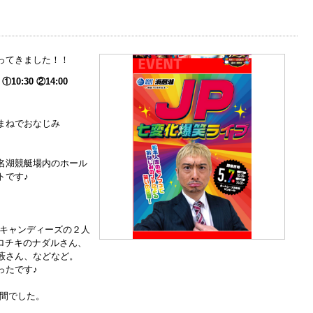
ってきました！！
】
①10:30 ②14:00
まねでおなじみ
名湖競艇場内のホール
トです♪
海キャンディーズの２人
コロチキのナダルさん、
藪さん、などなど。
かったです♪
う間でした。