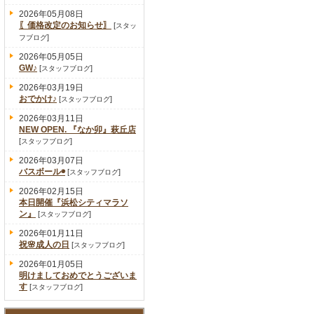
2026年05月08日
〖価格改定のお知らせ〗
[
スタッ
]
フブログ
2026年05月05日
GW♪
[
]
スタッフブログ
2026年03月19日
おでかけ♪
[
]
スタッフブログ
2026年03月11日
NEW OPEN. 『なか卯』萩丘店
[
]
スタッフブログ
2026年03月07日
バスボール◉
[
]
スタッフブログ
2026年02月15日
本日開催『浜松シティマラソ
ン』
[
]
スタッフブログ
2026年01月11日
祝🌸成人の日
[
]
スタッフブログ
2026年01月05日
明けましておめでとうございま
す
[
]
スタッフブログ