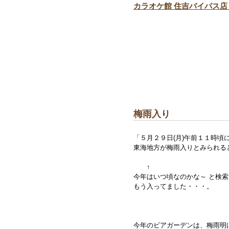
カラオケ館 住吉バイパス店
梅雨入り
「５月２９日(月)午前１１時頃
東海地方が梅雨入りとみられる
↑
今年はいつ頃なのかな～ と検
もう入ってました・・・。
今年のビアガーデンは、梅雨明