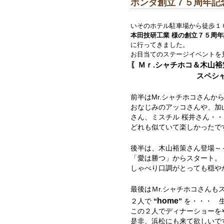
ホンダ創立７５周年記念
いそのホテル駐車場から徒歩１
本田技研工業 様の創立７５周年
に行ってきました。
お目当てのステージイベントを
〖Ｍｒ.シャチホコ＆木山
スペシャルス
前半はMr.シャチホコさんか
おなじみのアッコさんや、加
さん、ミスチル 桜井さん・・
どれも似ていて楽しかったで
後半は、木山裕策さん登場～
「愛は勝つ」からスタート。
しゃべり口調がとっても穏や
最後はＭr.シャチホコさんも
home
２人で
“
”
を・・・ 
この２人でディナーショーを
是非、浜松にも来て欲しいで