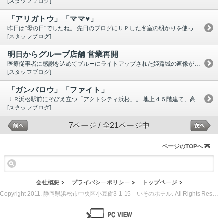
[スタッフブログ]
「アリガトウ」「ママ♥」
昨日は"母の日"でしたね。 先日のブログにＵＰした客室の明かりを使ってメッセージ発信したホテルが、今度は "母の日" のメッセージ ♪ 「アリガトウ」と「ママ♥」 今後もなにか発信されるかな？・・・と つい見ちゃいそうですね 。 いそのホテルの窓数ではなかなか難しいか・・・（-.-） 浜松市は一部休業要請が解除されたのもあり、のどかな日常が戻りつつあるような気がしますが、 もうしばらく気を緩めず過ごして行かないと！！ マスクしてると暑いですけど我慢です (*_*; フロントカウンターにアルコール消毒が置いてありますので、 いつでもご自由にお使い下さい。
[スタッフブログ]
明日からグループ店舗 営業再開
医療従事者に感謝を込めてブルーにライトアップされた姫路城の画像が友人から送られてきました。 昨日ブログにＵＰしたアクトシティ浜松の「ガンバロウ」「ファイト」の文字もそうですが、各地で色々と発信されているんですね。 浜松市は、当初の予定通り5/7から休業要請を解除すると発表された為、当社グループ店舗も営業を再開致します。(※ホームページ／トピックス参照) まだまだ東京・大阪 等々・・・自粛が続く地域もありますが、浜松市も油断せず 引き続き感染拡大防止を心掛けながら生活していかなくては・・ 例年なら「今年のビアガーデンはいつからですか？」というお問い合わせを ちらほら頂く頃なのですが、やはり今年は全然ないです・・・と言っても開催するしない含め まだなにも決まってません。 決まり次第すぐホームページにも掲載しますので、もうしばらくお待ちくださいませ。
[スタッフブログ]
「ガンバロウ」「ファイト」
ＪＲ浜松駅前にそびえ立つ「アクトシティ浜松」。 地上４５階建て、高さ２１２ｍの高層建築。 商業施設、ホール、レストランなどが入っていて、 市内の広範囲から見えるので 街のシンボルとして知られています。 その中に入っている[オークラ アクトシティホテル浜松]が休業中のホテル内 北側・南側の客室の明かりを使い、メッセージを発信しています。(5/1～5/6まで) ニュースや色んな人のSNSでも見ましたが、 素敵なことを考えるな～と感動しました。 日本・世界でのコロナ終息を願うばかりです・・・
[スタッフブログ]
7ページ / 全21ページ中
ページのTOPへ
会社概要
プライバシーポリシー
トップページ
Copyright 2011. 静岡県浜松市中央区小豆餅3-1-15 いそのホテル. All Rights Reserved.