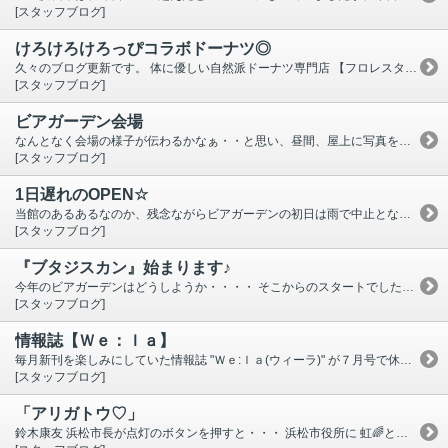
[スタッフブログ]
けろけろけろっぴコラボドーナツ◎
久々のブログ更新です。 体に優しい自然派ドーナツ専門店 【フロレスタ】 で 期間限定 [けろけろけろっぴコラボドーナツ] 販売中 ♪ 早速、予約して購入してきました♡ 全国に店舗がありますが、 東海地方は名古屋の 野並駅前店 と 浜松さんじの店 の２店舗のみ。 フロレスタのドーナツ🍩は初めて食べたのですが、 大きさもちょうど良く、体に良さげな優しい甘さ。 コラボドーナツ以外にもたくさん種類がありますし、 焼き菓子やアイスキャンディもありましたよ！！！ 良かったら是非お立ち寄り下さい。
[スタッフブログ]
ビアガーデン会場
なんとなく会場の様子が伝わるかなぁ・・と思い、昼間、屋上に写真を撮りに行ってきました ‼! 今日はビアガーデンの営業日ではありませんので、ひっそりとしていますが参考になると嬉しいです。 屋上まで階段なのが大変ですが、その分足を踏み入れたら別世界？開放的です。 暗くなってきたら周りの提灯に明かりが灯り、また違った景色になります。 昔ながらのビアガーデン会場って感じがまたいい雰囲気かと・・・。 テーブルは、例年に比べたら間隔がだいぶ広くセットされています。 アルコール消毒液も設置してあります。 スタッフの検温等の健康チェックも行います。 ご予約受付中 ‼ 詳細は トピックス／今年のビア新企画 をご覧下さい。 お問合せはお気軽にどうぞ。 ビアガーデン会場直通 ☎０５３－４７２－７２１３ (※営業時間外はホテルフロントに転送されます) いそのホテルフロント ☎０５３－４７２－６０００
[スタッフブログ]
1日遅れのOPEN☆
当館のあるあるなのか、残念ながらビアガーデンの初日は雨で中止となりました・・・。 昨日２日目の６／２０(土)天気も良くなり無事OPEN!! ご利用頂いた方、いかがでしたでしょうか・・・？ 本日６／２１(日)もOPEN出来そうで良かったです♪ まだまだ自粛ムードがある中での開催ですので、お席には余裕がございます。 思い立った方、是非ご予約を!! 屋上までは螺旋階段となりますので予めご了承下さい。 館内からはご遠慮頂いております。 (館内にもｴﾚﾍﾞｰﾀｰは無いです) ホテル前のバイパスに面したところに専用の入り口がございます。 ご予約やお問い合わせは下記までお電話下さい ↓ ↓ ↓ (※時間外はホテルフロントに転送されます) ビア会場直通 ☎ ０５３－４７２－７２１３ ホテルフロント ☎ ０５３－４７２－６０００
[スタッフブログ]
『ブタジスカン』始まります♪
今年のビアガーデンはどうしようか・・・・ そこからのスタートでしたが、案を出し合い、企画が決まり、準備が進み出しました。 決まったら早い!! 着々と会場作りが進んでおります。 新企画は、ジンギスカンならぬ 『ブタジスカン』🐖 ブタジスカン(豚肉と野菜のセット １人前) ＋飲み放題 (ビール・ハイボール・焼酎・ｿﾌﾄﾄﾞﾘﾝｸ等) ＋食べ放題 (ライス・味噌汁 等) 例年のようにバイキングスタイルで食べ物を提供せず、人数分のブタジスカンセットをご用意致しますので、ジンギスカン鍋で焼いてお召し上がり下さい。 飲み物は、ビール・ハイボール・レモンサワー・焼酎各種・ソフトドリンク各種。 ビールはサーバーにジョッキをセットすると自動で注がれるので楽チン♫ ソフトドリンクの種類＝ペプシコーラ・ジンジャーエール・オレンジジュース・烏龍茶・緑茶・アイスコーヒー 詳細は昨日更新した トピックス をご覧下さい。 予約も受け付けています。お問い合わせだけでももちろんＯＫ． ・・・あとは お天気が心配です。 東海地方は例年より２日遅れて梅雨入りが発表されました。 昨年はカラッと晴れた日が少なくて残念でしたので、今年はせっかくの新企画ですし 週末だけでも快晴が多くなるといいですね。 〈後日補足〉 中にはお気付きの方もいらっしゃるかもしれませんが、 ブタジスカン➡トンジスカン➡ブタジスカン とネーミングが変更されています。 ブタジスカン で決定したものの、支配人の熱い トンジスカン 推しにより変更決定・・・ 数日後 納品されたポスターを見たら ブタジスカン になってる・・・ん？ 業者さんへの連絡を忘れてた？？？ その結果、ポスターに合わせ ブタジスカン に落ち着きました(笑) 支配人 残念(^^;)
[スタッフブログ]
情報誌【Ｗｅ：ｌａ】
毎月新刊を楽しみにしていた情報誌 "Ｗｅ:ｌａ(ウィーラ)" が７月号で休刊。 掲載されているお店にランチしに行ったり、 雑貨屋さんへ行ってみたり・・ それをまた友達と情報交換したり・・。 ２００８年創刊から１２年だそう。 同じく市内の情報誌 "ぱど" も創刊から２５年で終了。 本当に残念です・・・。 無くなってしまうのは淋しいし残念なのですが、 また新しい浜松の情報誌が創刊されたりするのかも ?? 期待して楽しみに待っていようと思います。
[スタッフブログ]
「アリガトウ♡」
鈴木康友 浜松市長が点灯のボタンを押すと・・・ 浜松市役所に 虹🌈とアリガトウ♡の文字が !! 5/29に新型コロナ最前線で働く人たちに感謝の気持ちを 示す文字が灯されました。 浜松市は臨時休業していた観光施設の一部が明日から 営業再開。色々対策をしながら準備を進めているそう。 〈中区〉 ・浜松城 6/1～(公園内イベントも再開) ・楽器博物館 6/1～(一部) ・科学館 6/2～ (※6/1は休館日) 等。 〈北区〉 ・はままつフルーツパーク 6/1～ ・竜ヶ岩洞 6/1～ ・龍潭寺 5/18～ 等。 〈西区〉 ・はままつフラワーパーク 6/1～ ・浜松市動物園 6/1～(一部制限あり) ・浜名湖ガーデンパーク 6/1～ ・浜名湖遊覧船 6/1～ ・エアーパーク(航空自衛隊浜松広報館) 休業中 ・うなぎパイファクトリー 休業中 等。 ※当面の間、臨時休養を続ける施設 ↓↓↓ ・浜名湖パルパル ・かんざんじロープウェイ ・スズキ歴史館 等。 一部抜粋して載せましたが、マスクしていないと入れなかったり、入口での検温、場合によっては入場制限など施設によっての対策がありますのでお出掛け前に確認した方がいいかもしれません。 浜松市は感染者も増えていませんが、気を付けるに越したことはないですので もう少し頑張りましょう !!