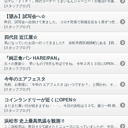
日テレ「ＺＩＰ！」内のコーナー うまいもんジャーニー！が復活!! 今週は「静岡県」。 静岡県民みんな大好き? 「さわやか」 が 紹介されていました♪ 県内しかなく３４店舗。オニオンソースが最高☆ 芸能人の中にもここのハンバーグ好きな方 結構いらっしゃいますよね。 ２５０ｇの げんこつハンバーグ ２００ｇの おにぎりハンバーグ ・・があり、ランチにはライスかパン・スープも付いちゃいます♪ ハンバーグ以外のメニューもありますよ‼! 静岡県にしかありませんので機会がありましたら是非ご賞味下さい。
[スタッフブログ]
【望み】試写会へ☆
昨日、試写会へ出掛けて来ました。 コロナ対策で前後左右を１席ずつ空けての指定席。 上映前でもおしゃべりしてる人が ほどいなくて場内し～ん・・・ 個人的にはこういう方が落ち着けるし快適でした。 観た映画は 【望み】 。 愛する息子は殺人犯か被害者か、それとも・・・ 監督：堤 幸彦 主題歌：森山直太朗 出演：堤 真一、石田ゆり子、岡田 健史、清原 果耶 加藤 雅也、市毛 良枝、松田 翔太、竜 雷太 他 映画自体は、ネタバレになるので詳しくは書きませんが、 色々考えさせられる難しい題材で、最初から最後まで見入ってしまいました。 １０／９(金)から公開になりますので是非見て頂きたいです‼
[スタッフブログ]
四代目 近江屋☆
気になっていたお店へ行ってきました‼ 浜松市西区雄踏町にある 【四代目 近江屋】 へ。 外観からしてオシャレ～♬ お目当ては情報誌に載っていた 「いちぢく大福」 雄踏町の野田養鶏さんの卵 (卵黄のみ) を使用していて 濃厚な仕上がりの 「四代目のぷりん」 あと 「シャインマスカット大福」… 店内はこんな感じです↓↓↓ 【四代目 近江屋】 さんのホームページに色々な商品が 紹介されていますので機会がありましたら是非 ‼
[スタッフブログ]
『純正食パン HARE/PAN』
久々の更新☆ 早いもので9月も半ばですね。 今年２月１３日にOPENの 【HARE/PAN】 。 先日、知人にここの食パンを頂き、めちゃくちゃ美味しかったのでご紹介します。 全国展開されていますが、 浜松市は東区将監町にOPEN. 労災病院の南側、六間道路沿いで分かりやすい場所です。 卵不使用。 オリジナルブレンドした小麦粉・バター・マーガリンに加え、ハチミツを配合しているので ほんのりした甘さを出しています。 浜松では「乃が美」「銀座に志かわ」「一本堂」に続くのが、「 HARE/PAN(ハレパン) 」となるそう。 頂いてすぐ ちぎって食べましたが、柔らかくて甘く美味しかった～(＾＾) 機会がありましたら是非一度お買い求め下さい。 〒４３０－０８０２ 静岡県浜松市東区将監町２０－８ ☎０５３－５８２－８６２２ 営業１１：００～ 売切れ次第 終了 WEB予約有り
[スタッフブログ]
今年のエアフェスタ
先程、お客様に「今年の エアフェスタ はいつですか？」 と聞かれ、そういえばいつなんだろう？？・・と思い、 検索してみたところ、今年は 中止 と発表されていました。 航空自衛隊 浜松基地ＨＰ 毎年楽しみにされていた方にとっては残念ですが、 この時期に開催するとなるとリスクも大きいでしょうし・・・。 また来年開催されるようでしたら、是非 会場に近い 当ホテルを宜しくお願い致します。 明日からもう９月。 まだまだ残暑厳しい日が続くでしょうけど、 皆様お身体ご自愛下さい。 暑い中、当館のビアガーデンは９／１３(日)まで開催します。 夕方からは少～し暑さも和らいできているような気がしますので、 最終日までの営業日(金)(土)(日)は冷え冷えビールを堪能して 頂ければ嬉しいです♪ 宜しくお願い致します。
[スタッフブログ]
コインランドリーが近くにOPEN☆
まだまだ暑い日が続きますね・・・。 今日の浜松は３３℃。曇り一時 雨の予報です。 降水確率５０％と出てますが、降りそうな気配ゼロ。 少し前に記録した４１．１℃に比べたら、 なんとなく過ごしやすいような・・・⁉ ＊＊＊＊＊＊＊＊＊＊＊＊＊＊＊＊＊＊＊＊＊＊＊＊ 耳寄り情報～‼ スーパーのFEEL、カインズホーム、１００均のダイソー、子供服のバースディ、ドラッグストアのサンドラック、エディオンなどがある敷地内に、コインランドリーがOPENしています。 ここから徒歩で８分くらい。 ブルースカイ カインズ浜松小豆餅店 ホテル館内には洗濯機２台、乾燥機２台＋１台(大型)ありますが、日によっては混み合ってしまうことも・・・。 そんな日は こちらのランドリーいかがでしょうか？？
[スタッフブログ]
浜松市 史上最高気温を観測 !!
ここ浜松市は、昨日４０℃超えたとニュースになっていましたが、今日もお昼過ぎに ４１．１℃ を観測。 ２０１８年７月２３日 埼玉県熊谷市で観測された ４１．１℃に並ぶ歴代最高気温だそう !! 屋外にいる時間を極力短くして、こまめに水分・塩分を摂るようにと呼びかけられています。 各自で対策を取って気を付けていきましょう。