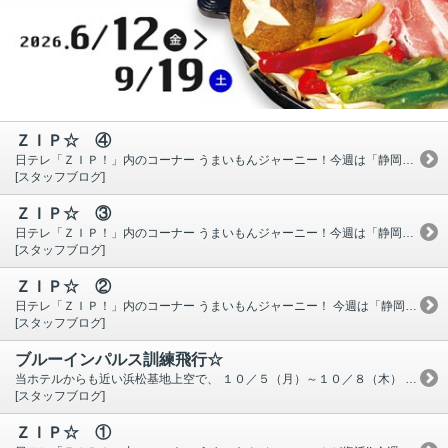
ＺＩＰ☆ ④
日テレ「ＺＩＰ！」内のコーナー うまいもんジャーニー！今週は「静岡県」。 本日は 「浜松餃子」。 現在、浜松市内には餃子を提供しているお店が３００店舗以上あるらしく その数にビックリです !! その中でも人気のある 「ぎょうざ 石松」 さんが紹介されていました。本店は市内の浜北区で、浜松駅店・新東名店・静岡空港店・沼津・愛知・東京・埼玉にも店舗があるようです。 「浜松餃子学会」 ・・・ ご存知 ですか？？？ 浜松餃子の歴史や特徴、餃子ＭＡＰ等が紹介されていますので、是非ご覧下さい。
[スタッフブログ]
ＺＩＰ☆ ③
日テレ「ＺＩＰ！」内のコーナー うまいもんジャーニー！今週は「静岡県」。 本日は静岡県富士宮市にある 「富士宮やきそば＆鉄板焼 うるおいてい」 さんの「しぐれ焼き」が紹介されていました。 富士宮やきそばは富士宮市のご当地グルメで、それを使って作るお好み焼きだそう。 地元では知られたお好み焼きなんでしょうね。
[スタッフブログ]
ＺＩＰ☆ ②
日テレ「ＺＩＰ！」内のコーナー うまいもんジャーニー！ 今週は「静岡県」。 本日は、うなぎの 「藤田」 さんが紹介されていました。 浜松店・浜松駅前店・白金台店(東京)の３店舗あり、 なんと 浜松店 は いそのホテルと同じ町内です。 ここから徒歩約８分。 浜松駅前店は、浜松駅南口前にあるホテルの２階。 東京にも店舗があるのは知りませんでした・・・ 浜松市にはうなぎ屋さんがたくさんありますし、 位置的に真ん中なので 関東風・関西風どちらも混在しており、余計に迷いますよね。 味の好みもありますし…難しい。 ちなみに、、、 ・関東風＝背開き・素焼きしてから蒸す・ふわっと柔らかい ・関西風＝腹開き・蒸さずに直火で焼く・パリっと香ばしい お気に入りのうなぎ屋さんを見つけるのもいいですね!!
[スタッフブログ]
ブルーインパルス訓練飛行☆
当ホテルからも近い浜松基地上空で、 １０／５（月）～１０／８（木） ブルーインパルスの訓練飛行が行われれます。 ４機が来ているようです。 曲技飛行訓練は、 １０／６（火）～８（木）８時～１７時 １回４０分程度の訓練を１日２回（雨天中止） 既にＴｗｉｔｔｅｒには浜松基地上空を飛んでいる ブルーインパルスの写真や動画が次々ＵＰされていますよ‼ 近くの公園には県外ナンバーの車も来ているらしいです。 すごい人気!! 近くで見るとやっぱりすごい迫力です!! フロントにいてもすごい爆音が通り過ぎるので、 電話を取るタイミングを誤ると聞き取れないくらいです(^^;) 今年のエアフェスタ（航空祭）もコロナの影響で中止と なってしまいましたので、基地でのイベントがなくて淋しい ですが、上空を飛ぶ格好いいブルーインパルスが見られるのは ファンにとったら嬉しいことですね ♪ 気になる方はＴｗｉｔｔｅｒをチェックしてみて下さい。 皆さん上手に写真を撮られています❢❢
[スタッフブログ]
ＺＩＰ☆ ①