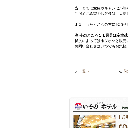
当日までに変更やキャンセル等
ご宿泊ご希望のお客様は、大変
１１月もたくさんの方にお泊り
注)今のところ１１月分は空室残
状況によってはポツポツと販売
お問い合わせはいつでもお気
«
«
一覧へ
前
お