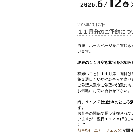
2015年10月27日
１１月分のご予約につ
当館、ホームページをご覧頂き
います。
現在の１１月空き状況をお知ら
有難いことに１１月第１週目は
第２週目もやや混み合って参り
ご希望人数やご希望の泊数にも
お気軽にお問い合わせ下さい。
尚、
１１／７(土)は今のところ
す。
お仕事の関係で長期滞在されて
いますが、翌日１１／８(日)に
にて
航空祭(＝エアーフェスタ)
が開