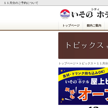
１１月分のご予約について
トップページ
館内ご案内
トップページ
>
トピックス
> １１月