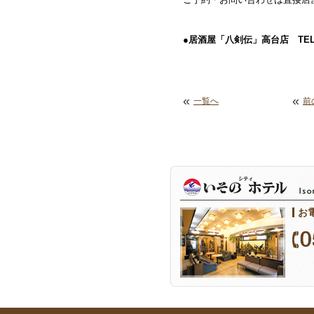
●居酒屋「八剣伝」高台店 TEL:053
«
«
一覧へ
前
お