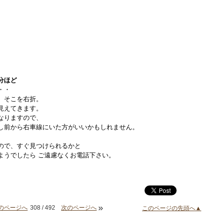
分ほど
・・
、そこを右折。
見えてきます。
なりますので、
し前から右車線にいた方がいいかもしれません。
ので、すぐ見つけられるかと
ようでしたら ご遠慮なくお電話下さい。
»
のページへ
308 / 492
次のページへ
このページの先頭へ▲