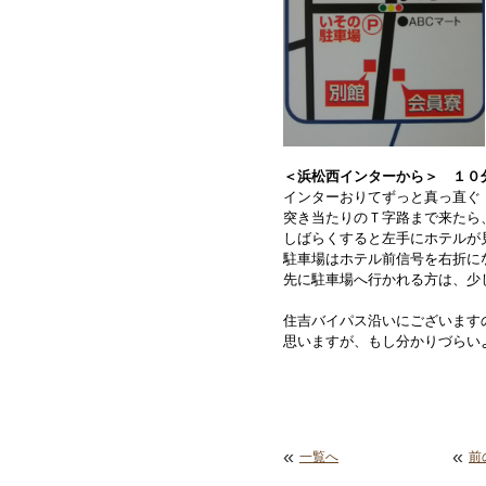
＜浜松西インターから＞ １０
インターおりてずっと真っ直ぐ
突き当たりのＴ字路まで来たら
しばらくすると左手にホテルが
駐車場はホテル前信号を右折に
先に駐車場へ行かれる方は、少
住吉バイパス沿いにございます
思いますが、もし分かりづらい
«
«
一覧へ
前