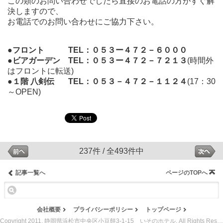
この類のお問い合わせでしたら直接のお電話の方がすぐ解
決しますので、
お電話でのお問い合わせにご協力下さい。
●フロント TEL：０５３ー４７２－６０００
●ビアガーデン TEL：０５３ー４７２－７２１３
(時間外
はフロントに転送)
●１階 八剣伝 TEL：０５３－４７２－１１２４
(17：30
～OPEN)
237件 / 全493件中
記事一覧へ
ページのTOPへ
会社概要
プライバシーポリシー
トップページ
Copyright 2011. 静岡県浜松市中央区小豆餅3-1-15 いそのホテル. All Rights Reserved.