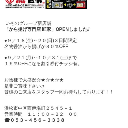
いそのグループ新店舗
「から揚げ専門店 匠家」
OPENしました
‼
●９／１８(金)～２０(日)３日間限定
名物醤油から揚げが３０％OFF
●９／２１(月)～１０／３１(土)まで
１５％OFFになる割引券付チラシ有。
お陰様で大盛況☆★☆★☆★
是非ご賞味下さい♬
皆様のご来店をスタッフ一同お待ちしております！！
浜松市中区西伊場町２５４５－１
営業時間 １１：００～２２：００
☎０５３－４５６－３３３８