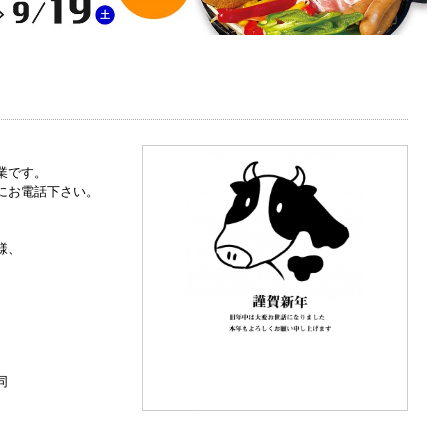
業です。
にお電話下さい。
様、
同