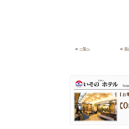
«
«
一覧へ
前
お