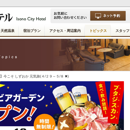
天然温泉
宿泊プラン
アクセス・周辺案内
トピックス
スタッフ
】今こそ しずおか 元気旅(４/２９～５/８ ✖)