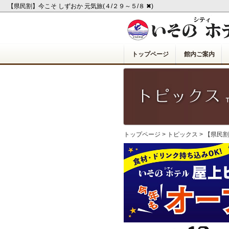
【県民割】今こそ しずおか 元気旅(４/２９～５/８ ✖)
トップページ
館内ご案内
トップページ
>
トピックス
> 【県民割