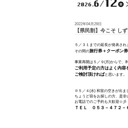
2022年04月29日
【県民割】今こそ しずお
５／３１までの延長が発表され
旅行券＋クーポン券
その間の
事業再開は５／９(月)からで、
ご利用予定の方はよく内容
ご検討頂ければ
と思います。
※５／４(水) 和室の空きが出
ちょうど宿をお探しの方、是非
お電話でのご予約も大歓迎☆彡
ＴＥＬ ０５３－４７２－