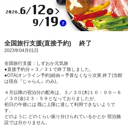
全国旅行支援(直接予約) 終了
2023年04月01日
全国旅行支援：しずおか元気旅
●直接予約分＝３／３１で終了致しました。
●OTA(オンライン予約)経由＝予算なくなり次第 終了
(当館
は現在『じゃらん』のみ)。
４月以降の宿泊分の配布は、３／３０(木)１０：００～６
／３０(金)２３：５９となっておりましたが、
初日の午後には 既に上限に達して利用できないようで
す。
どのように どのくらい振り分けられているかとか 宿泊施
設では分かりません。