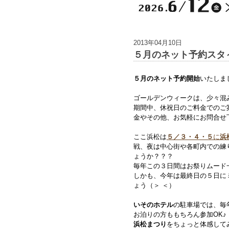
2013年04月10日
５月のネット予約スタ
５月のネット予約開始
いたしま
ゴールデンウィークは、少々混
期間中、休祝日のご料金でのご
金やその他、お気軽にお問合せ
ここ浜松は
５／３・４・５
に
浜
戦、夜は中心街や各町内での練
ょうか？？？
毎年この３日間はお祭りムード
しかも、今年は最終日の５日に
ょう（＞ ＜）
いそのホテル
の駐車場では、毎
お泊りの方ももちろん参加OK♪
浜松まつり
をちょっと体感して