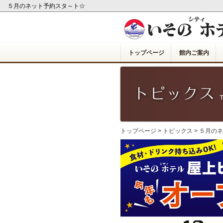
５月のネット予約スタ～ト☆
トップページ
館内ご案内
トップページ
>
トピックス
> ５月の