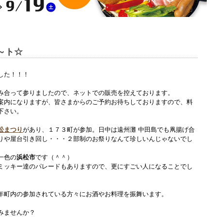
～ト☆
した！！！
み合って参りましたので、ネットでの販売を控えております。
案内になりますが、皆さまからのご予約お待ちしておりますので、料
下さい。
松まつり
があり、１７３町が参加。日中は遠州灘 中田島でも凧揚げ合
りや屋台引き回し・・・２部制のお祭りなんて珍しいんじゃないでし
一色の
浜松市
です（＾＾）
ミッキー達のパレードもありますので、更にすごい人になることでし
年町内の参加されている方々にお酒やお料理を振舞います。
みませんか？