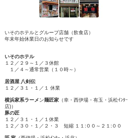
いそのホテルとグループ店舗（飲食店）
年末年始休業日のお知らせです
いそのホテル
１２／２９～１／３休館
１／４～通常営業（１０時～）
居酒屋 八剣伝
１２／３１・１／１ 休業
横浜家系ラーメ
ン
麺匠家
（幸・西伊場・有玉・浜松ｲﾝﾀｰ
店)）
豚の匠
１２／３１・１／１休業
１２／３０・１／２・３ 短縮 １１:００～２１:００
匠 家
（西伊場・浜松ｲﾝﾀｰ・浜北）