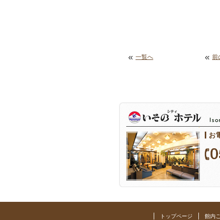
«
«
一覧へ
前
お
トップページ
館内