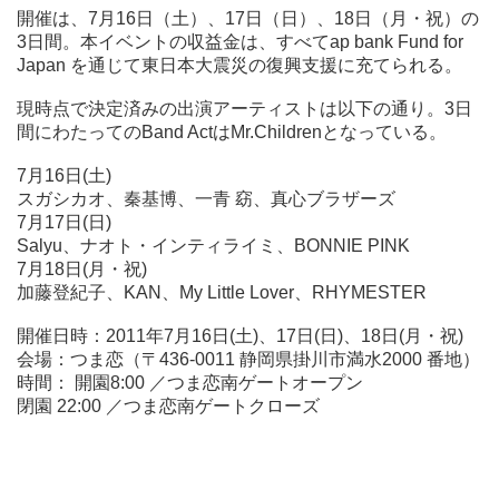
開催は、7月16日（土）、17日（日）、18日（月・祝）の
3日間。本イベントの収益金は、すべてap bank Fund for
Japan を通じて東日本大震災の復興支援に充てられる。
現時点で決定済みの出演アーティストは以下の通り。3日
間にわたってのBand ActはMr.Childrenとなっている。
7月16日(土)
スガシカオ、秦基博、一青 窈、真心ブラザーズ
7月17日(日)
Salyu、ナオト・インティライミ、BONNIE PINK
7月18日(月・祝)
加藤登紀子、KAN、My Little Lover、RHYMESTER
開催日時：2011年7月16日(土)、17日(日)、18日(月・祝)
会場：つま恋（〒436-0011 静岡県掛川市満水2000 番地）
時間： 開園8:00 ／つま恋南ゲートオープン
閉園 22:00 ／つま恋南ゲートクローズ