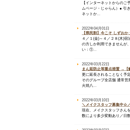
【インターネットからのご予
ムページ・じゃらん）● 引
ネットか...
2022年04月01日
【県民割】今こそ しずおか
４／１(金)～４／２８(木
の方しか利用できませんが
い：①...
2022年03月22日
まん延防止等重点措置 →【
更に延長されることなく予
そのグループ全店舗 通常営
火焼八...
2022年03月10日
＼メイクスタッフ募集中☆
現在、メイクスタッフさんを
数により多少変動あり／日数 応