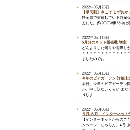
2022年05月23日
【県民割】今こそ しずおか 
静岡県で実施している観光促
ました。(5/20)GW期間
2022年05月18日
5月分のネット販売数 増室
どんよりした曇りや雨降り
＊＊＊＊＊＊＊＊＊＊＊＊
ましたのでお...
2022年05月16日
今年のビアガーデン 詳細未
本日、今年のビアガーデン
が、申し訳ないくらい まだ何
Ｎしま...
2022年05月06日
５月-６月 インターネット
【インターネットからのご予
ムページ・じゃらん）● 引