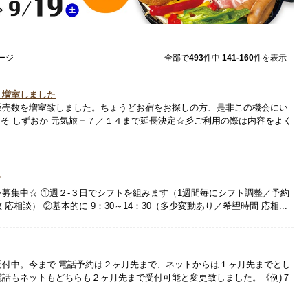
ページ
全部で
493
件中
141-160
件を表示
）増室しました
販売数を増室致しました。ちょうどお宿をお探しの方、是非この機会にい
こそ しずおか 元気旅＝７／１４まで延長決定☆彡ご利用の際は内容をよく
／
募集中☆ ①週２-３日でシフトを組みます（1週間毎にシフト調整／予約
相談） ②基本的に 9：30～14：30（多少変動あり／希望時間 応相...
受付中。今まで 電話予約は２ヶ月先まで、ネットからは１ヶ月先までとし
電話もネットもどちらも２ヶ月先まで受付可能と変更致しました。《例)７