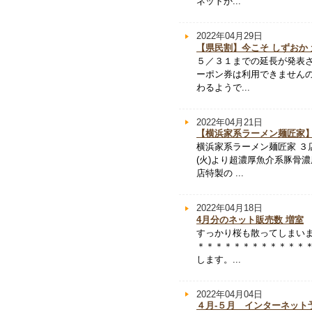
ネットか...
2022年04月29日
【県民割】今こそ しずおか 元
５／３１までの延長が発表
ーポン券は利用できませんの
わるようで...
2022年04月21日
【横浜家系ラーメン麺匠家
横浜家系ラーメン麺匠家 
(火)より超濃厚魚介系豚骨
店特製の ...
2022年04月18日
4月分のネット販売数 増室
すっかり桜も散ってしまいま
＊＊＊＊＊＊＊＊＊＊＊＊
します。...
2022年04月04日
４月-５月 インターネット