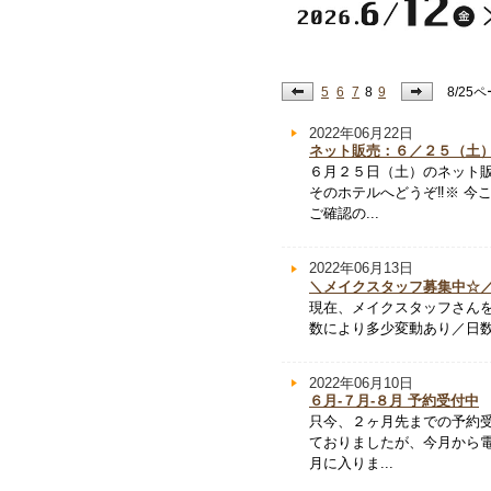
5
6
7
8
9
8/25
2022年06月22日
ネット販売：６／２５（土
６月２５日（土）のネット
そのホテルへどうぞ‼※ 今
ご確認の...
2022年06月13日
＼メイクスタッフ募集中☆
現在、メイクスタッフさんを
数により多少変動あり／日数 応
2022年06月10日
６月-７月-８月 予約受付中
只今、２ヶ月先までの予約
ておりましたが、今月から
月に入りま...