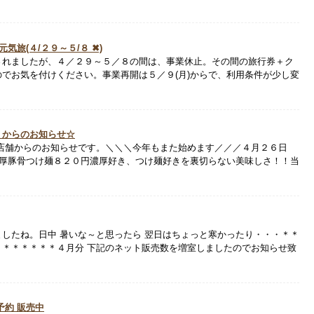
気旅(４/２９～５/８ ✖)
されましたが、４／２９～５／８の間は、事業休止。その間の旅行券＋ク
でお気を付けください。事業再開は５／９(月)からで、利用条件が少し変
】からのお知らせ☆
３店舗からのお知らせです。＼＼＼今年もまた始めます／／／４月２６日
濃厚豚骨つけ麺８２０円濃厚好き、つけ麺好きを裏切らない美味しさ！！当
したね。日中 暑いな～と思ったら 翌日はちょっと寒かったり・・・＊＊
＊＊＊＊＊＊＊４月分 下記のネット販売数を増室しましたのでお知らせ致
予約 販売中