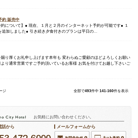
予約 販売中
約について】● 現在、１月と２月のインターネット予約が可能です● １
追加しました● 引き続き夕食付きのプランは平日の...
を賜り厚くお礼申し上げます本年も 変わらぬご愛顧のほどよろしくお願い
日より通常営業ですご予約頂いているお客様 お気を付けてお越し下さいご
ページ
全部で
493
件中
141-160
件を表示
お気軽にお問い合わせください。
電話から
メールフォームから