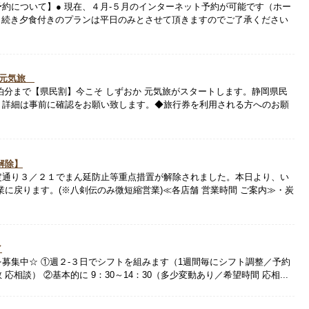
約について】● 現在、４月-５月のインターネット予約が可能です（ホー
き続き夕食付きのプランは平日のみとさせて頂きますのでご了承ください
 元気旅
)宿泊分まで【県民割】今こそ しずおか 元気旅がスタートします。静岡県民
、詳細は事前に確認をお願い致します。◆旅行券を利用される方へのお願
解除】
定通り３／２１でまん延防止等重点措置が解除されました。本日より、い
業に戻ります。(※八剣伝のみ微短縮営業)≪各店舗 営業時間 ご案内≫・炭
／
募集中☆ ①週２-３日でシフトを組みます（1週間毎にシフト調整／予約
相談） ②基本的に 9：30～14：30（多少変動あり／希望時間 応相...