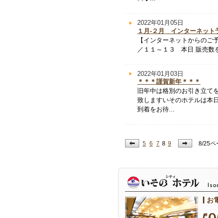
2022年01月05日
１月-２月 インターネット
【インターネットからのご予
／１１～１３ 本日 販売数を
2022年01月03日
＊＊＊謹賀新年＊＊＊
旧年中は格別のお引き立て
致しますいそのホテルは本
到着をお待...
5
6
7
8
9
8/25
お