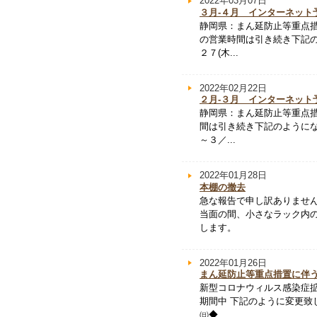
2022年03月07日
３月-４月 インターネット
静岡県：まん延防止等重点措
の営業時間は引き続き下記
２７(木...
2022年02月22日
２月-３月 インターネット
静岡県：まん延防止等重点措
間は引き続き下記のようにな
～３／...
2022年01月28日
本棚の撤去
急な報告で申し訳ありませ
当面の間、小さなラック内
します。
2022年01月26日
まん延防止等重点措置に伴
新型コロナウィルス感染症
期間中 下記のように変更致
㈰◆...