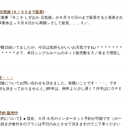
元気旅 (６／３０まで延長)
進事『今こそ しずおか 元気旅』が６月３０日㈭まで延長すると発表され
中は事業休止→５月９日から再開→そして延長。。。５／...
が数日続いてましたが、今日は気持ちがいいお天気ですね♪＊＊＊＊＊＊＊
＊＊＊＊＊さて、本日シングルルームのネット販売数を５／末まで増室し
定・・・
開催についてお問い合わせを頂きました。有難いことです・・・。です
も決まっておりません (-_-)昨年は、例年より少し遅く７月半ばにＯＰＥ
予約 販売中
約について】● 現在、５月-６月のインターネット予約が可能です（ホー
き続き夕食付きのプランは平日のみとさせて頂きますのでご了承ください