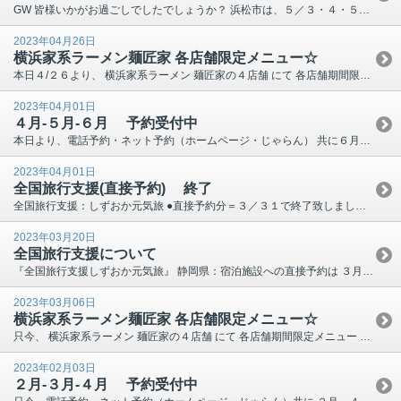
GW 皆様いかがお過ごしでしたでしょうか？ 浜松市は、５／３・４・５と『浜松まつり』が開催され、 最終日の５／５は松本潤さん達による騎馬武者行列もあり、 浜松市はかなり盛り上がりました。 こんな...
2023年04月26日
横浜家系ラーメン麺匠家 各店舗限定メニュー☆
本日４/２６より、 横浜家系ラーメン 麺匠家の４店舗 にて 各店舗期間限定 メニュー を販売しておりますの で紹介させてください!! ファン待望の濃厚つけ麺登場☆ ● 幸 店 &nb...
2023年04月01日
４月-５月-６月 予約受付中
本日より、電話予約・ネット予約（ホームページ・じゃらん） 共に６月分までのご予約を受け付けております。 ネット販売は、販売登録数が無くなり次第終了となりまして、 その後の予約受付はお電話のみとな...
2023年04月01日
全国旅行支援(直接予約) 終了
全国旅行支援：しずおか元気旅 ●直接予約分＝３／３１で終了致しました。 ●OTA(オンライン予約)経由＝予算なくなり次第 終了 (当館は現在『じゃらん』のみ)。 ４月以降の宿泊分の配布は、３／...
2023年03月20日
全国旅行支援について
『全国旅行支援しずおか元気旅』 静岡県：宿泊施設への直接予約は ３月３１日宿泊分までで終了となります。 ※利用を希望される方は必ずその旨を予約時にお申し出下さい。 ※チェックイン時にワクチン接...
2023年03月06日
横浜家系ラーメン麺匠家 各店舗限定メニュー☆
只今、 横浜家系ラーメン 麺匠家の４店舗 にて 各店舗期間限定メニュー を販売しておりますの で紹介させてください!! ● 幸 店 『鷹の爪ラーメン』 ●西...
2023年02月03日
２月-３月-４月 予約受付中