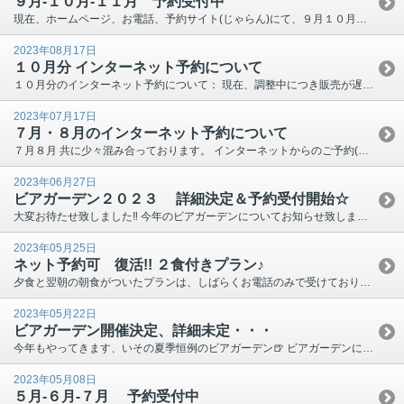
９月-１０月-１１月 予約受付中
現在、ホームページ、お電話、予約サイト(じゃらん)にて、９月１０月１１月の予約を受け付けております。 ９月分のネット販売が遅れまして大変申し訳ありませんでした。 本日、一気に１１月分まで登録致し...
2023年08月17日
１０月分 インターネット予約について
１０月分のインターネット予約について： 現在、調整中につき販売が遅れております。 もうしばらくお待ちください。 お電話でのご予約は、現在８月・９月・１０月までを受付中。 航空祭前日の１０月２８...
2023年07月17日
７月・８月のインターネット予約について
７月８月 共に少々混み合っております。 インターネットからのご予約(ホームぺージ・じゃらん)で 空室がない場合はお手数ですが直接お問い合わせ下さい。 只今、９月までのご予約を承り中☆ (８月に入...
2023年06月27日
ビアガーデン２０２３ 詳細決定＆予約受付開始☆
大変お待たせ致しました‼ 今年のビアガーデンについてお知らせ致します。 ●開催日 ７月７日(金)～９月２３日(祝日) ●営業日 (金)・(土)のみ ※雨天中止 ●営業時間 １８：００...
2023年05月25日
ネット予約可 復活!! ２食付きプラン♪
夕食と翌朝の朝食がついたプランは、しばらくお電話のみで受けておりましたが、 お客様のお声もあり、ネット予約からも受けられるように致しました。 ６／１(木)の宿泊分より予約可能となっております。 ...
2023年05月22日
ビアガーデン開催決定、詳細未定・・・
今年もやってきます、いその夏季恒例のビアガーデン🍺 ビアガーデンについてのお問い合わせを１日に何件かいただく今日この頃。 まだ決まっていないんです、と伝えると「楽しみにしてるんで絶対開催はして下...
2023年05月08日
５月-６月-７月 予約受付中