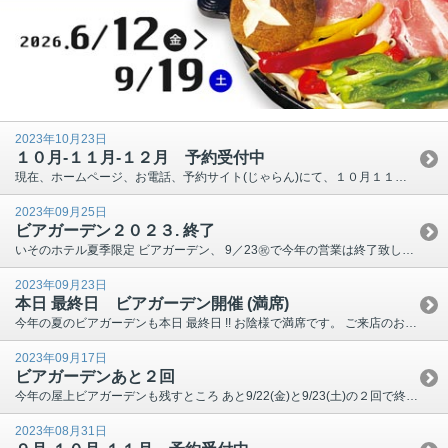
2023年10月23日
１０月-１１月-１２月 予約受付中
現在、ホームページ、お電話、予約サイト(じゃらん)にて、１０月１１月１２月の予約を受け付けております。 (１２月分のネット販売が遅れまして大変申し訳ありませんでした) お問い合わせだけでも もち...
2023年09月25日
ビアガーデン２０２３. 終了
いそのホテル夏季限定 ビアガーデン、 9／23㊗で今年の営業は終了致しました。 今年は７／７(金)からの開催でしたが、初日 雨で中止。 以降は 例年に比べれば中止になることが少なくて良かったで...
2023年09月23日
本日 最終日 ビアガーデン開催 (満席)
今年の夏のビアガーデンも本日 最終日 !! お陰様で満席です。 ご来店のお客様にはたくさん飲んで食べて 楽しんでいただけたらと思います。 ビアガーデン直通番号↓↓...
2023年09月17日
ビアガーデンあと２回
今年の屋上ビアガーデンも残すところ あと9/22(金)と9/23(土)の２回で終了です。 まだお席ございますので是非是非お越し下さい!! ＼ご予約絶賛 ...
2023年08月31日