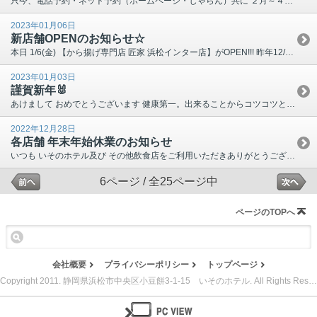
只今、電話予約・ネット予約（ホームページ・じゃらん）共に ２月～４月分のご予約を受け付けております。 ネット販売は、販売登録数が無くなり次第終了となりまして、 その後の予約受付はお電話のみとなり...
2023年01月06日
新店舗OPENのお知らせ☆
本日 1/6(金) 【から揚げ専門店 匠家 浜松インター店】がOPEN!!! 昨年12/22にオープンした横浜家系ラーメン麺匠家 浜松インター店と同じ敷地にあります。 麺匠家 、 匠家 &nbs...
2023年01月03日
謹賀新年🐰
あけまして おめでとうございます 健康第一。出来ることからコツコツと。 フロントスタッフの平均年齢も上がっていくばかりですが、 いつもの見慣れた顔ぶれで皆様をお出迎え致します。 本年も宜しくお願...
2022年12月28日
各店舗 年末年始休業のお知らせ
いつも いそのホテル及び その他飲食店をご利用いただきありがとうございます。 今年もあと数日。本当に１年はあっという間です。 各店舗、年末年始休業の日程 が決まりましたので掲載致します。 急な変...
6ページ / 全25ページ中
ページのTOPへ
会社概要
プライバシーポリシー
トップページ
Copyright 2011. 静岡県浜松市中央区小豆餅3-1-15 いそのホテル. All Rights Reserved.