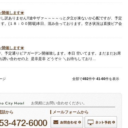
デン開催します☀
し訳ありません!!途中ザァ～～～～っと夕立が来ないか心配ですが、予定
す。(１８：００開場)本日、混み合っております。空き状況は直接ビア会
デン開催します☀
で、予定通りビアガーデン開催致します。本日 空いてます。まだまだお席
誘い合わせの上 是非是非 どうぞ☆ ＼お待ちしており...
ページ
全部で
492
件中
41-60
件を表示
お気軽にお問い合わせください。
電話から
メールフォームから