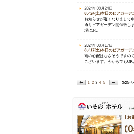
2024年08月24日
8／24(土)本日のビアガー
お知らせが遅くなりまして申
通りビアガーデン開催致しま
場にお...
2024年08月17日
8／17(土)本日のビアガー
雨の心配はなさそうですの
ございます。今からでもOKお
1
2
3
4
5
3/25
お