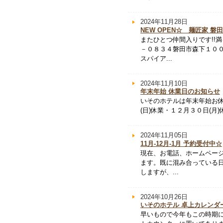
2024年11月28日
NEW OPEN☆ 麺匠家 磐
またひとつ仲間入りです!!
－０８３４磐田市森下１０
スパイア...
2024年11月10日
年末年始 休業日のお知らせ
いそのホテルは年末年始お休
(日)休業・１２月３０日(月)
2024年11月05日
11月-12月-1月 予約受付中☆
現在、お電話、ホームページ
ます。既に混み合っている
しますが、...
2024年10月26日
いそのホテル 卓上カレンダ
早いもので今年もこの時期に