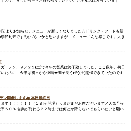
ますので、宜しかったらお持ち帰りください。ホテル名は入っています
八剣伝よりお知らせ。メニューが新しくなりました☆ドリンク・フードも新
季節到来です!!見づらいかと思いますが、メニューこんな感じです。大き
了
ガーデン、９／２１(土)で今年の営業は終了致しました。ここ数年、初日
いたのに、今年は初日から快晴☀調子良く(金)(土)開催できていたのです
ーデン開催します☁ 本日最終日
します！！！！！！（１８時 開場）＼まだまだお席ございます／天気予報
確率５０％.営業が終わる２２時までは何とか降らないでもらいたいと願い