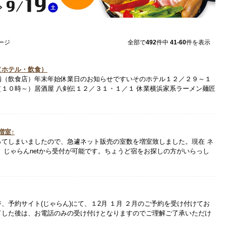
ページ
全部で
492
件中
41-60
件を表示
（ホテル・飲食）
舗（飲食店）年末年始休業日のお知らせですいそのホテル１２／２９～１
１０時～）居酒屋 八剣伝１２／３１・１／１ 休業横浜家系ラーメン麺匠
増室↑
ってしまいましたので、急遽ネット販売の室数を増室致しました。現在 ネ
 じゃらんnetから受付が可能です。ちょうど宿をお探しの方がいらっし
、予約サイト(じゃらん)にて、１2月 １月 ２月のご予約を受け付けてお
了した後は、お電話のみの受け付けとなりますのでご理解ご了承いただけ