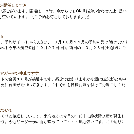
デン開催します☀
お席ございます。開場は１８時。今からでもOK !!お誘い合わせの上 是非
も空いています。 ＼ご予約お待ちしております／だ...
中☆
、予約サイト(じゃらん)にて、９月１０月１１月の予約を受け付けており
れる今年の航空祭は１０月２７日(日)。前日の１０月２６日(土)は既にご
)ビアガーデン中止です☂
ドで台風１０号が接近中です。残念ではありますが今週は(金)(土)とも中
ら更に台風が近づいてきます。くれぐれも皆様お気を付けてお過ごしくだ
について
っくりと接近しています。東海地方は今日の午前中に線状降水帯が発生し
そう。今もザーザー強い雨が降っていて・・・風も強いです。この辺りに