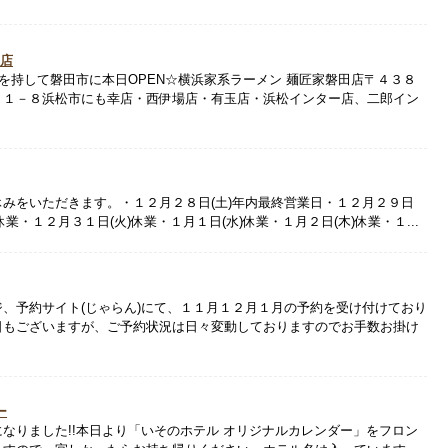
田店
満を持して磐田市に本日OPEN☆横浜家系ラーメン 麺匠家磐田店〒４３８
０１－８浜松市にも幸店・西伊場店・有玉店・浜松インター店、二郎イン
みをいただきます。・１２月２８日(土)年内最終営業日・１２月２９日
休業・１２月３１日(火)休業・１月１日(水)休業・１月２日(木)休業・１...
、予約サイト(じゃらん)にて、１１月１２月１月の予約を受け付けており
日もございますが、ご予約状況は日々変動しておりますのでお手数お掛け
ー
なりました!!本日より「いそのホテル オリジナルカレンダー」をフロン