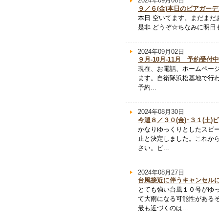
2024年09月06日
９／６(金)本日のビアガー
本日 空いてます。まだまだ
是非 どうぞ☆ちなみに明日
2024年09月02日
９月-10月-11月 予約受付
現在、お電話、ホームページ
ます。自衛隊浜松基地で行わ
予約...
2024年08月30日
今週８／３０(金)･３１(土
かなりゆっくりとしたスピー
止と決定しました。これか
さい。ビ...
2024年08月27日
台風接近に伴うキャンセル
とても強い台風１０号がゆ
て大雨になる可能性がある
最も近づくのは...