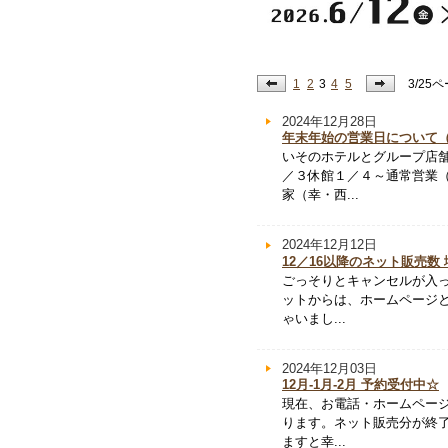
1
2
3
4
5
3/25
2024年12月28日
年末年始の営業日について
いそのホテルとグループ店
／３休館１／４～通常営業（
家（幸・西...
2024年12月12日
12／16以降のネット販売数 
ごっそりとキャンセルが入
ットからは、ホームページと
ゃいまし...
2024年12月03日
12月-1月-2月 予約受付中☆
現在、お電話・ホームページ
ります。ネット販売分が終
ますと幸...