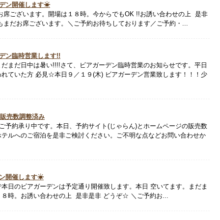
ーデン開催します☀
お席ございます。開場は１８時。今からでもOK !!お誘い合わせの上 是非
もまだお席ございます。＼ご予約お待ちしております／ご予約・...
デン臨時営業します!!
だまだ日中は暑い!!!!さて、ビアガーデン臨時営業のお知らせです。平日
れていた方 必見☆本日９／１９(木) ビアガーデン営業致します！！！少
イト販売数調整済み
のご予約承り中です。本日、予約サイト(じゃらん)とホームページの販売数
ホテルへのご宿泊を是非ご検討ください。ご不明な点などお問い合わせか
デン開催します☀
で本日のビアガーデンは予定通り開催致します。本日 空いてます。まだま
時。お誘い合わせの上 是非是非 どうぞ☆ ＼ご予約お...